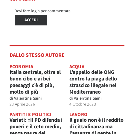
Devi fare login per commentare
ACCEDI
DALLO STESSO AUTORE
ECONOMIA
ACQUA
Italia centrale, oltre al
L’appello delle ONG
buon cibo e ai bei
contro la piaga dello
paesaggi c’è di più,
strascico illegale nel
molto di più
Mediterraneo
di
Valentina Saini
di
Valentina Saini
28 Aprile 2026
4 Ottobre 2023
PARTITI E POLITICI
LAVORO
Variati: «Il PD difenda i
Il guaio non è il reddito
poveri e il ceto medio,
di cittadinanza ma
senza paura dei
l’assenza di gente in