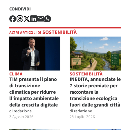
CONDIVIDI
SOSTENIBILITÀ
ALTRI ARTICOLI DI
CLIMA
SOSTENIBILITÀ
TIM presenta il piano
INEDITA, annunciate le
di transizione
7 storie premiate per
climatica per ridurre
raccontare la
ll’impatto ambientale
transizione ecologica
della crescita digitale
fuori dalle grandi città
di
redazione
di
redazione
3 Agosto 2026
28 Luglio 2026