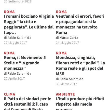
25 Settembre 2018
ROMA
ROMA
I romani bocciano Virginia
Vent’anni di errori, favori
Raggi: “la città è
e propaganda: così la
peggiorata”. Le ultime dal
monnezza ha travolto
flop…
Roma
di
Fabio Salamida
di
Marco Carta
19 Maggio 2017
14 Maggio 2017
ROMA
ROMA
Roma, il Movimento 5
Mondezza, cinghiali,
Stelle e “la grande
filobus rotti e “pollai”. La
monnezza”
Roma reale e gli spot del
M5S
di
Fabio Salamida
20 Aprile 2017
di
Fabio Salamida
30 Marzo 2017
CLIMA
AMBIENTE
Il Patto dei sindaci per le
L’Italia produce più rifiuti
città sostenibili: il caso
rispetto alla media
del Comune di Prato
europea