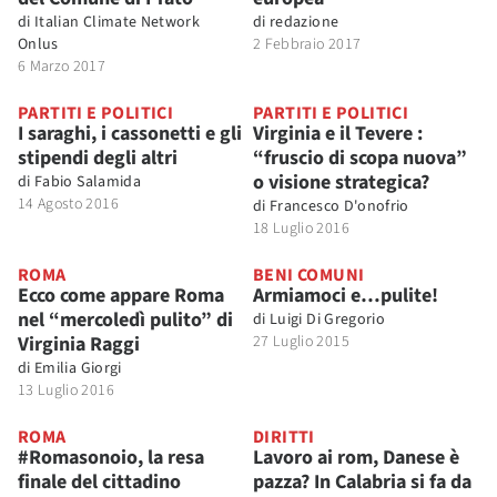
di
Italian Climate Network
di
redazione
Onlus
2 Febbraio 2017
6 Marzo 2017
PARTITI E POLITICI
PARTITI E POLITICI
I saraghi, i cassonetti e gli
Virginia e il Tevere :
stipendi degli altri
“fruscio di scopa nuova”
o visione strategica?
di
Fabio Salamida
14 Agosto 2016
di
Francesco D'onofrio
18 Luglio 2016
ROMA
BENI COMUNI
Ecco come appare Roma
Armiamoci e…pulite!
nel “mercoledì pulito” di
di
Luigi Di Gregorio
Virginia Raggi
27 Luglio 2015
di
Emilia Giorgi
13 Luglio 2016
ROMA
DIRITTI
#Romasonoio, la resa
Lavoro ai rom, Danese è
finale del cittadino
pazza? In Calabria si fa da