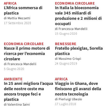
AFRICA
ECONOMIA CIRCOLARE
L’Africa sommersa di
In Italia la bioeconomia
plastica
vale 345 miliardi di
produzione e 2 milioni di
di
Mattia Mezzetti
17 Settembre 2020
occupati
di
Francesca Mandelli
15 Giugno 2020
ECONOMIA CIRCOLARE
BENESSERE
Nasce il primo motore di
Fratello plexiglas, Sorella
ricerca per l’economia
plastica
circolare
di
Massimo Crispi
24 Giugno 2019
di
Francesca Mandelli
5 Giugno 2020
AMBIENTE
AFRICA
In 25 anni migliora l’acqua
Viaggio in Ghana, dove
delle nostre coste ma
finiscono gli avanzi della
ancora troppe feci e
nostra tecnologia
plastica
di
Pierluigi Ubezio
17 Luglio 2018
di
Valentina Saini