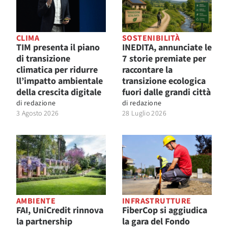
CLIMA
SOSTENIBILITÀ
TIM presenta il piano
INEDITA, annunciate le
di transizione
7 storie premiate per
climatica per ridurre
raccontare la
ll’impatto ambientale
transizione ecologica
della crescita digitale
fuori dalle grandi città
di
redazione
di
redazione
3 Agosto 2026
28 Luglio 2026
AMBIENTE
INFRASTRUTTURE
FAI, UniCredit rinnova
FiberCop si aggiudica
la partnership
la gara del Fondo