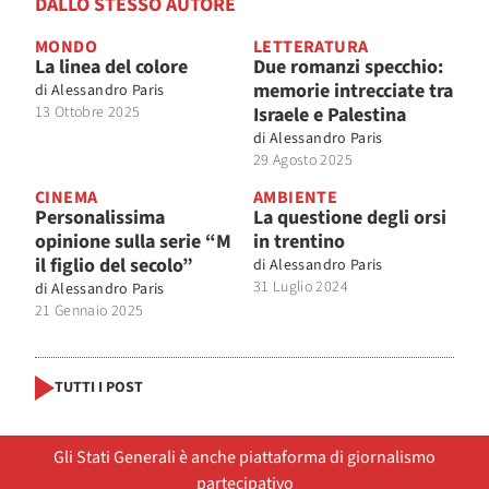
DALLO STESSO AUTORE
MONDO
LETTERATURA
La linea del colore
Due romanzi specchio:
memorie intrecciate tra
di
Alessandro Paris
13 Ottobre 2025
Israele e Palestina
di
Alessandro Paris
29 Agosto 2025
CINEMA
AMBIENTE
Personalissima
La questione degli orsi
opinione sulla serie “M
in trentino
il figlio del secolo”
di
Alessandro Paris
31 Luglio 2024
di
Alessandro Paris
21 Gennaio 2025
TUTTI I POST
Gli Stati Generali è anche piattaforma di giornalismo
partecipativo