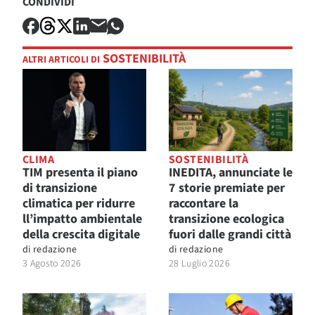
CONDIVIDI
SOSTENIBILITÀ
ALTRI ARTICOLI DI
CLIMA
SOSTENIBILITÀ
TIM presenta il piano
INEDITA, annunciate le
di transizione
7 storie premiate per
climatica per ridurre
raccontare la
ll’impatto ambientale
transizione ecologica
della crescita digitale
fuori dalle grandi città
di
redazione
di
redazione
3 Agosto 2026
28 Luglio 2026