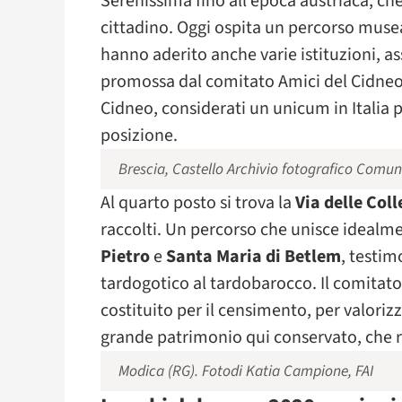
Serenissima fino all’epoca austriaca, ch
cittadino. Oggi ospita un percorso museal
hanno aderito anche varie istituzioni, ass
promossa dal comitato Amici del Cidneo on
Cidneo, considerati un unicum in Italia 
posizione.
Brescia, Castello Archivio fotografico Comun
Al quarto posto si trova la
Via delle Col
raccolti. Un percorso che unisce idealme
Pietro
e
Santa Maria di Betlem
, testim
tardogotico al tardobarocco. Il comitato
costituito per il censimento, per valoriz
grande patrimonio qui conservato, che ri
Modica (RG). Fotodi Katia Campione, FAI