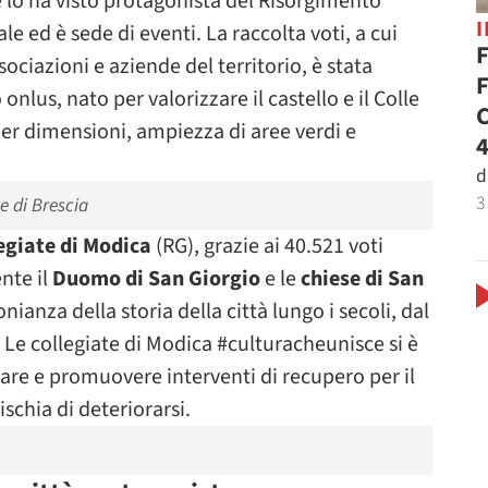
e lo ha visto protagonista del Risorgimento
e ed è sede di eventi. La raccolta voti, a cui
F
ociazioni e aziende del territorio, è stata
F
lus, nato per valorizzare il castello e il Colle
C
per dimensioni, ampiezza di aree verdi e
4
d
3
e di Brescia
legiate di Modica
(RG), grazie ai 40.521 voti
nte il
Duomo di San Giorgio
e le
chiese di San
onianza della storia della città lungo i secoli, dal
 Le collegiate di Modica #culturacheunisce si è
zare e promuovere interventi di recupero per il
schia di deteriorarsi.