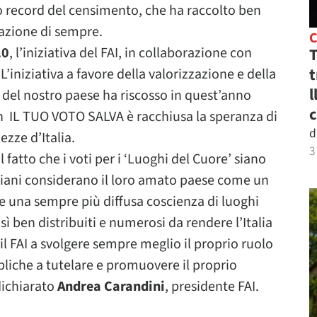
no record del censimento, che ha raccolto ben
pazione di sempre.
20
, l’iniziativa del FAI, in collaborazione con
T
t
L’iniziativa a favore della valorizzazione e della
l
li del nostro paese ha riscosso in quest’anno
c
an IL TUO VOTO SALVA è racchiusa la speranza di
d
ezze d’Italia.
3
l fatto che i voti per i ‘Luoghi del Cuore’ siano
italiani considerano il loro amato paese come un
e una sempre più diffusa coscienza di luoghi
osì ben distribuiti e numerosi da rendere l’Italia
il FAI a svolgere sempre meglio il proprio ruolo
bbliche a tutelare e promuovere il proprio
dichiarato
Andrea Carandini
, presidente FAI.