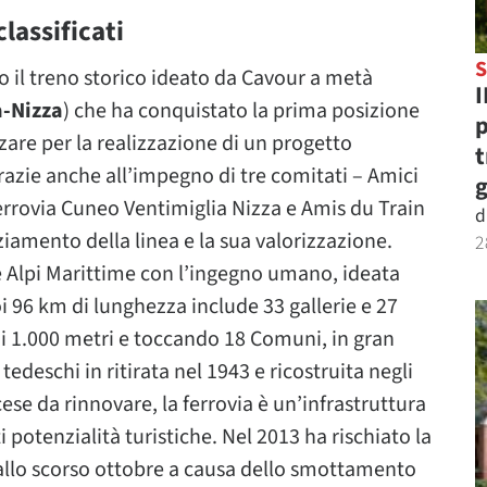
lassificati
S
 il treno storico ideato da Cavour a metà
I
a-Nizza
) che ha conquistato la prima posizione
p
zzare per la realizzazione di un progetto
t
razie anche all’impegno di tre comitati – Amici
g
Ferrovia Cuneo Ventimiglia Nizza e Amis du Train
d
ziamento della linea e la sua valorizzazione.
2
e Alpi Marittime con l’ingegno umano, ideata
 96 km di lunghezza include 33 gallerie e 27
 di 1.000 metri e toccando 18 Comuni, in gran
edeschi in ritirata nel 1943 e ricostruita negli
se da rinnovare, la ferrovia è un’infrastruttura
 potenzialità turistiche. Nel 2013 ha rischiato la
allo scorso ottobre a causa dello smottamento