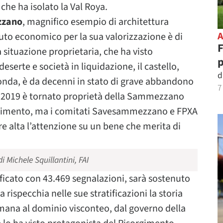
che ha isolato la Val Roya.
zzano
, magnifico esempio di architettura
’aiuto economico per la sua valorizzazione è di
F
 situazione proprietaria, che ha visto
eserte e società in liquidazione, il castello,
d
rconda, è da decenni in stato di grave abbandono
7
 fine 2019 è tornato proprietà della Sammezzano
fallimento, ma i comitati Savesammezzano e FPXA
ere alta l’attenzione su un bene che merita di
 Michele Squillantini, FAI
sificato con 43.469 segnalazioni, sarà sostenuto
rispecchia nelle sue stratificazioni la storia
omana al dominio visconteo, dal governo della