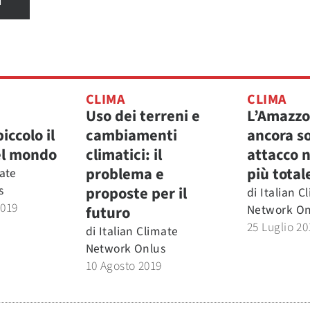
I
CLIMA
CLIMA
Uso dei terreni e
L’Amazzo
iccolo il
cambiamenti
ancora s
el mondo
climatici: il
attacco n
problema e
più total
mate
s
proposte per il
di
Italian C
2019
Network On
futuro
25 Luglio 20
di
Italian Climate
Network Onlus
10 Agosto 2019