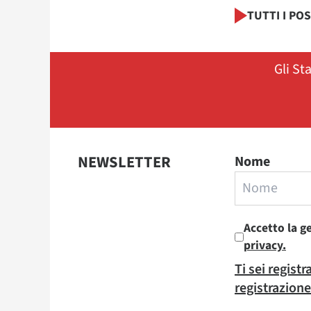
TUTTI I PO
Gli St
NEWSLETTER
Nome
Accetto la g
privacy.
Ti sei regist
registrazione