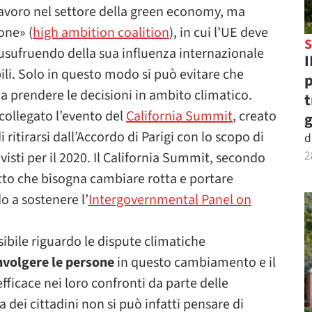
avoro nel settore della green economy, ma
one» (
high ambition coalition
), in cui l’UE deve
S
usufruendo della sua influenza internazionale
I
bili. Solo in questo modo si può evitare che
p
 a prendere le decisioni in ambito climatico.
t
collegato l’evento del
California Summit
, creato
g
i ritirarsi dall’Accordo di Parigi con lo scopo di
d
2
isti per il 2020. Il California Summit, secondo
atto che bisogna cambiare rotta e portare
o a sostenere l’
Intergovernmental Panel on
ibile riguardo le dispute climatiche
nvolgere le persone
in questo cambiamento e il
fficace nei loro confronti da parte delle
a dei cittadini non si può infatti pensare di