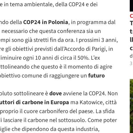
re in tema ambientale, della COP24 e dei
ando della
COP24 in Polonia
, in programma dal
T
t
 necessario che questa conferenza sia un
l
pi sono già stretti fin da ora. I prossimi 3 anni,
c
 gli obiettivi previsti dall’Accordo di Parigi, in
d
minuire ogni 10 anni di circa il 50%. L’ex
3
ttolineando che questo è il momento di agire
’obiettivo comune di raggiungere un
futuro
oluto sottolineare è
dove
avviene la COP24. Non
ttori di carbone in Europa
ma Katowice, città
proprio il cuore carbonifero del paese. La sfida
di lasciare il carbone nel sottosuolo. Come poter
amiglie che dipendono da questa industria,