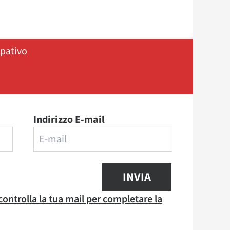
ipativo
Indirizzo E-mail
INVIA
 controlla la tua mail per completare la