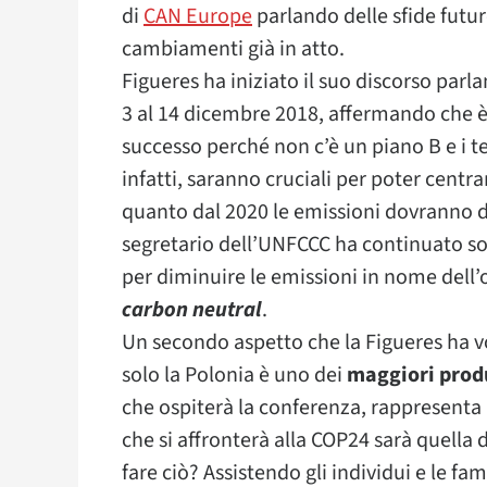
di
CAN Europe
parlando delle sfide futu
cambiamenti già in atto.
Figueres ha iniziato il suo discorso parl
3 al 14 dicembre 2018, affermando che è
successo perché non c’è un piano B e i tem
infatti, saranno cruciali per poter centrare
quanto dal 2020 le emissioni dovranno di
segretario dell’UNFCCC ha continuato so
per diminuire le emissioni in nome dell
carbon neutral
.
Un secondo aspetto che la Figueres ha v
solo la Polonia è uno dei
maggiori produ
che ospiterà la conferenza, rappresenta 
che si affronterà alla COP24 sarà quella 
fare ciò? Assistendo gli individui e le f