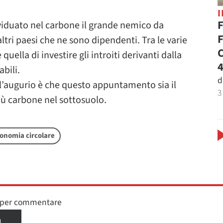
F
dividuato nel carbone il grande nemico da
F
altri paesi che ne sono dipendenti. Tra le varie
C
quella di investire gli introiti derivanti dalla
4
bili.
d
e l’augurio è che questo appuntamento sia il
3
iù carbone nel sottosuolo.
onomia circolare
n per commentare