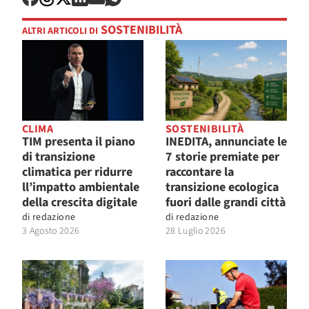
SOSTENIBILITÀ
ALTRI ARTICOLI DI
CLIMA
SOSTENIBILITÀ
TIM presenta il piano
INEDITA, annunciate le
di transizione
7 storie premiate per
climatica per ridurre
raccontare la
ll’impatto ambientale
transizione ecologica
della crescita digitale
fuori dalle grandi città
di
redazione
di
redazione
3 Agosto 2026
28 Luglio 2026