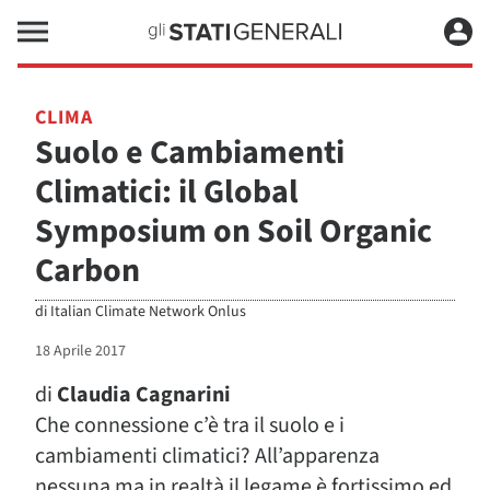
CLIMA
Suolo e Cambiamenti
Climatici: il Global
Symposium on Soil Organic
Carbon
di
Italian Climate Network Onlus
18 Aprile 2017
di
Claudia Cagnarini
Che connessione c’è tra il suolo e i
cambiamenti climatici? All’apparenza
nessuna ma in realtà il legame è fortissimo ed