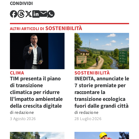
CONDIVIDI
SOSTENIBILITÀ
ALTRI ARTICOLI DI
CLIMA
SOSTENIBILITÀ
TIM presenta il piano
INEDITA, annunciate le
di transizione
7 storie premiate per
climatica per ridurre
raccontare la
ll’impatto ambientale
transizione ecologica
della crescita digitale
fuori dalle grandi città
di
redazione
di
redazione
3 Agosto 2026
28 Luglio 2026