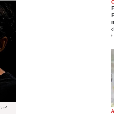
F
F
n
d
6
 nel