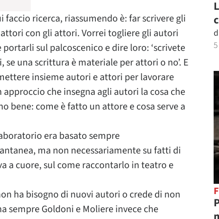
L
 faccio ricerca, riassumendo è: far scrivere gli
c
attori con gli attori. Vorrei togliere gli autori
d
5
 portarli sul palcoscenico e dire loro: ‘scrivete
i, se una scrittura è materiale per attori o no’. E
mettere insieme autori e attori per lavorare
 approccio che insegna agli autori la cosa che
no bene: come è fatto un attore e cosa serve a
 laboratorio era basato sempre
stantanea, ma non necessariamente su fatti di
va a cuore, sul come raccontarlo in teatro e
F
non ha bisogno di nuovi autori o crede di non
P
na sempre Goldoni e Moliere invece che
m