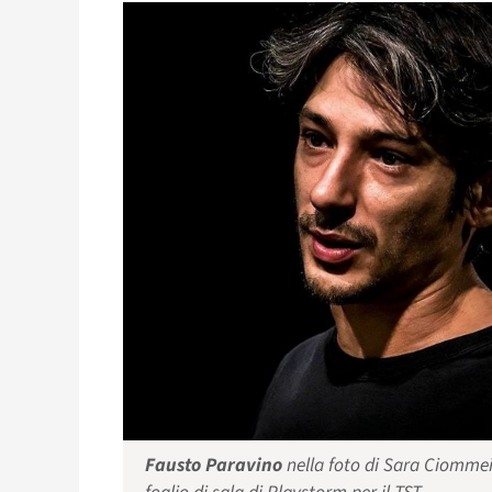
Fausto Paravino
nella foto di Sara Ciommei