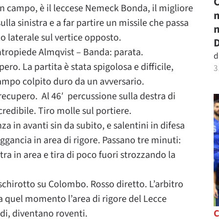
C
 campo, è il leccese Nemeck Bonda, il migliore
m
lla sinistra e a far partire un missile che passa
n
o laterale sul vertice opposto.
D
ontropiede Almqvist – Banda: parata.
d
ro. La partita è stata spigolosa e difficile,
3
campo colpito duro da un avversario.
recupero. Al 46′ percussione sulla destra di
redibile. Tiro molle sul portiere.
a in avanti sin da subito, e salentini in difesa
aggancia in area di rigore. Passano tre minuti:
tra in area e tira di poco fuori strozzando la
aschirotto su Colombo. Rosso diretto. L’arbitro
Da quel momento l’area di rigore del Lecce
ldi, diventano roventi.