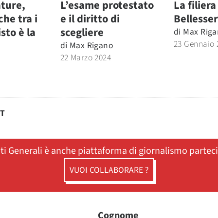
ature,
L’esame protestato
La filiera
che tra i
e il diritto di
Bellesse
isto è la
scegliere
di
Max Riga
23 Gennaio 
di
Max Rigano
22 Marzo 2024
ST
ati Generali è anche piattaforma di giornalismo partec
VUOI COLLABORARE ?
Cognome