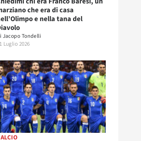
hiedimi chi era Franco Baresi, un
arziano che era di casa
ell’Olimpo e nella tana del
iavolo
i
Jacopo Tondelli
1 Luglio 2026
CALCIO