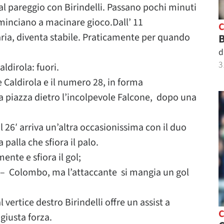
o al pareggio con Birindelli. Passano pochi minuti
cominciano a macinare gioco.Dall’ 11
ria, diventa stabile. Praticamente per quando
B
d
3
aldirola: fuori.
e Caldirola e il numero 28, in forma
la piazza dietro l’incolpevole Falcone, dopo una
l 26′ arriva un’altra occasionissima con il duo
palla che sfiora il palo.
ente e sfiora il gol;
li – Colombo, ma l’attaccante si mangia un gol
 vertice destro Birindelli offre un assist a
giusta forza.