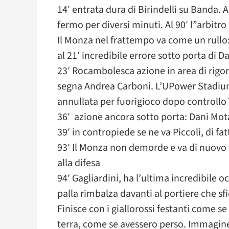
14′ entrata dura di Birindelli su Banda.
fermo per diversi minuti. Al 90′ l”arbitr
Il Monza nel frattempo va come un rullo
al 21′ incredibile errore sotto porta di 
23′ Rocambolesca azione in area di rigor
segna Andrea Carboni. L’UPower Stadium 
annullata per fuorigioco dopo controllo 
36′ azione ancora sotto porta: Dani Mota
39′ in contropiede se ne va Piccoli, di fa
93′ Il Monza non demorde e va di nuovo 
alla difesa
94′ Gagliardini, ha l’ultima incredibile oc
palla rimbalza davanti al portiere che sf
Finisce con i giallorossi festanti come s
terra, come se avessero perso. Immagine 