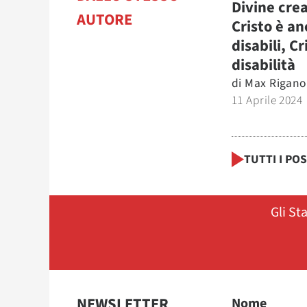
Divine cre
AUTORE
Cristo è an
disabili, Cr
disabilità
di
Max Rigano
11 Aprile 2024
TUTTI I PO
Gli St
NEWSLETTER
Nome