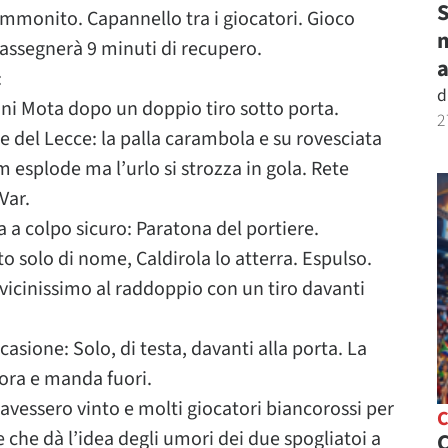
S
 Ammonito. Capannello tra i giocatori. Gioco
m
o assegnerà 9 minuti di recupero.
:
d
Dani Mota dopo un doppio tiro sotto porta.
2
e del Lecce: la palla carambola e su rovesciata
esplode ma l’urlo si strozza in gola. Rete
Var.
 a colpo sicuro: Paratona del portiere.
tto solo di nome, Caldirola lo atterra. Espulso.
vicinissimo al raddoppio con un tiro davanti
casione: Solo, di testa, davanti alla porta. La
iora e manda fuori.
e avessero vinto e molti giocatori biancorossi per
che dà l’idea degli umori dei due spogliatoi a
C