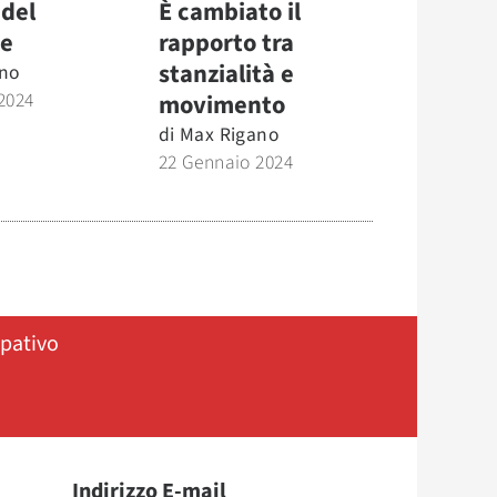
 del
È cambiato il
re
rapporto tra
stanzialità e
no
2024
movimento
di
Max Rigano
22 Gennaio 2024
ipativo
Indirizzo E-mail