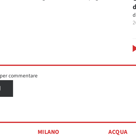
d
d
2
n per commentare
I
MILANO
ACQUA