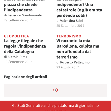
piazza che chiede
indipendente? Una
l’indipendenza
catastrofe (e già ora sta
perdendo soldi)
di
Federico Gaudimundo
29 Settembre 2017
di
Valentina Saini
25 Settembre 2017
GEOPOLITICA
TERRORISMO
La legge illegale che
Vi racconto la mia
regola l’indipendenza
Barcellona, colpita ma
della Catalogna
non affondata dal
terrorismo
di
Alessio Piras
10 Settembre 2017
di
Roberto Pellegrino
23 Agosto 2017
Paginazione degli articoli
1
2
Gli Stati Generali è anche piattaforma di giornalismo