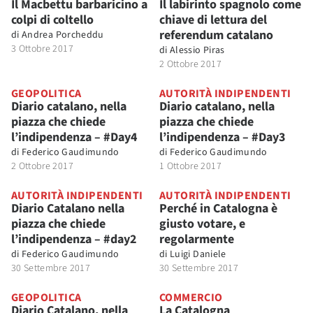
Il Macbettu barbaricino a
Il labirinto spagnolo come
colpi di coltello
chiave di lettura del
referendum catalano
di
Andrea Porcheddu
3 Ottobre 2017
di
Alessio Piras
2 Ottobre 2017
GEOPOLITICA
AUTORITÀ INDIPENDENTI
Diario catalano, nella
Diario catalano, nella
piazza che chiede
piazza che chiede
l’indipendenza – #Day4
l’indipendenza – #Day3
di
Federico Gaudimundo
di
Federico Gaudimundo
2 Ottobre 2017
1 Ottobre 2017
AUTORITÀ INDIPENDENTI
AUTORITÀ INDIPENDENTI
Diario Catalano nella
Perché in Catalogna è
piazza che chiede
giusto votare, e
l’indipendenza – #day2
regolarmente
di
Federico Gaudimundo
di
Luigi Daniele
30 Settembre 2017
30 Settembre 2017
GEOPOLITICA
COMMERCIO
Diario Catalano, nella
La Catalogna