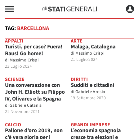
TAG:
BARCELLONA
APPALTI
ARTE
Turisti, per caso? Fuera!
Malaga, Catalogna
Raus! Go home!
di
Massimo Crispi
21 Luglio 2024
di
Massimo Crispi
23 Luglio 2024
SCIENZE
DIRITTI
Una conversazione con
Sudditi e cittadini
John H. Elliott su Filippo
di
Gabriele Arosio
IV, Olivares e la Spagna
19 Settembre 2020
di
Gabriele Catania
21 Novembre 2021
CALCIO
GRANDI IMPRESE
Pallone d’oro 2019, non
L’economia spagnola
c’è vera gloria per i
cresce tra elezioni e