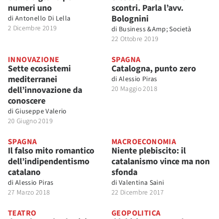
numeri uno
scontri. Parla l’avv.
Bolognini
di
Antonello Di Lella
2 Dicembre 2019
di
Business &Amp; Società
22 Ottobre 2019
INNOVAZIONE
SPAGNA
Sette ecosistemi
Catalogna, punto zero
mediterranei
di
Alessio Piras
dell’innovazione da
20 Maggio 2018
conoscere
di
Giuseppe Valerio
20 Giugno 2019
SPAGNA
MACROECONOMIA
Il falso mito romantico
Niente plebiscito: il
dell’indipendentismo
catalanismo vince ma non
catalano
sfonda
di
Alessio Piras
di
Valentina Saini
27 Marzo 2018
22 Dicembre 2017
TEATRO
GEOPOLITICA