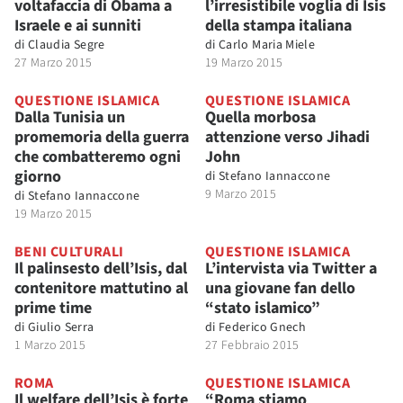
voltafaccia di Obama a
l’irresistibile voglia di Isis
Israele e ai sunniti
della stampa italiana
di
Claudia Segre
di
Carlo Maria Miele
27 Marzo 2015
19 Marzo 2015
QUESTIONE ISLAMICA
QUESTIONE ISLAMICA
Dalla Tunisia un
Quella morbosa
promemoria della guerra
attenzione verso Jihadi
che combatteremo ogni
John
giorno
di
Stefano Iannaccone
9 Marzo 2015
di
Stefano Iannaccone
19 Marzo 2015
BENI CULTURALI
QUESTIONE ISLAMICA
Il palinsesto dell’Isis, dal
L’intervista via Twitter a
contenitore mattutino al
una giovane fan dello
prime time
“stato islamico”
di
Giulio Serra
di
Federico Gnech
1 Marzo 2015
27 Febbraio 2015
ROMA
QUESTIONE ISLAMICA
Il welfare dell’Isis è forte
“Roma stiamo