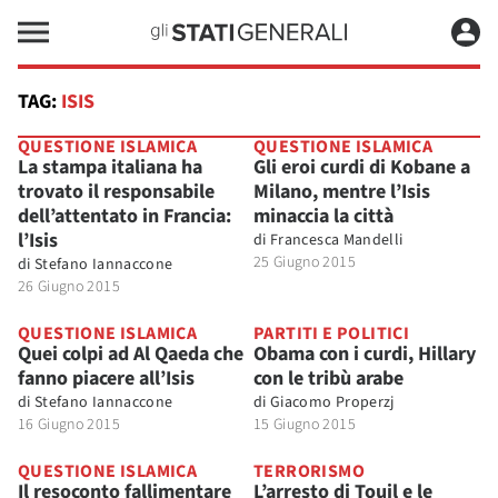
TAG:
ISIS
QUESTIONE ISLAMICA
QUESTIONE ISLAMICA
La stampa italiana ha
Gli eroi curdi di Kobane a
trovato il responsabile
Milano, mentre l’Isis
dell’attentato in Francia:
minaccia la città
l’Isis
di
Francesca Mandelli
25 Giugno 2015
di
Stefano Iannaccone
26 Giugno 2015
QUESTIONE ISLAMICA
PARTITI E POLITICI
Quei colpi ad Al Qaeda che
Obama con i curdi, Hillary
fanno piacere all’Isis
con le tribù arabe
di
Stefano Iannaccone
di
Giacomo Properzj
16 Giugno 2015
15 Giugno 2015
QUESTIONE ISLAMICA
TERRORISMO
Il resoconto fallimentare
L’arresto di Touil e le