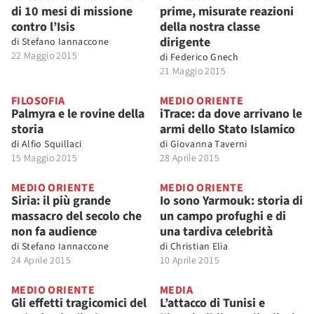
di 10 mesi di missione
prime, misurate reazioni
contro l’Isis
della nostra classe
dirigente
di
Stefano Iannaccone
22 Maggio 2015
di
Federico Gnech
21 Maggio 2015
FILOSOFIA
MEDIO ORIENTE
Palmyra e le rovine della
iTrace: da dove arrivano le
storia
armi dello Stato Islamico
di
Alfio Squillaci
di
Giovanna Taverni
15 Maggio 2015
28 Aprile 2015
MEDIO ORIENTE
MEDIO ORIENTE
Siria: il più grande
Io sono Yarmouk: storia di
massacro del secolo che
un campo profughi e di
non fa audience
una tardiva celebrità
di
Stefano Iannaccone
di
Christian Elia
24 Aprile 2015
10 Aprile 2015
MEDIO ORIENTE
MEDIA
Gli effetti tragicomici del
L’attacco di Tunisi e