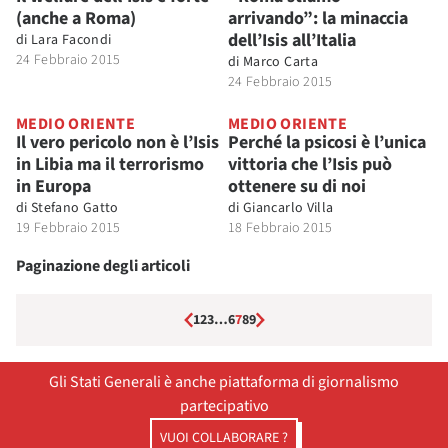
(anche a Roma)
arrivando”: la minaccia
dell’Isis all’Italia
di
Lara Facondi
24 Febbraio 2015
di
Marco Carta
24 Febbraio 2015
MEDIO ORIENTE
MEDIO ORIENTE
Il vero pericolo non è l’Isis
Perché la psicosi è l’unica
in Libia ma il terrorismo
vittoria che l’Isis può
in Europa
ottenere su di noi
di
Stefano Gatto
di
Giancarlo Villa
19 Febbraio 2015
18 Febbraio 2015
Paginazione degli articoli
1
2
3
…
6
7
8
9
Gli Stati Generali è anche piattaforma di giornalismo
partecipativo
VUOI COLLABORARE ?