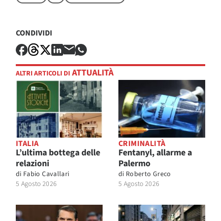
CONDIVIDI
ATTUALITÀ
ALTRI ARTICOLI DI
ITALIA
CRIMINALITÀ
L’ultima bottega delle
Fentanyl, allarme a
relazioni
Palermo
di
Fabio Cavallari
di
Roberto Greco
5 Agosto 2026
5 Agosto 2026