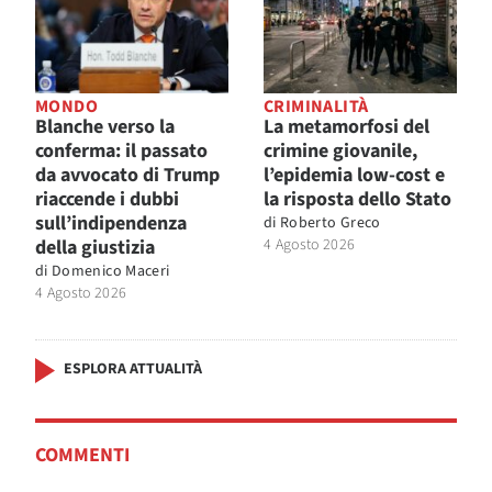
MONDO
CRIMINALITÀ
Blanche verso la
La metamorfosi del
conferma: il passato
crimine giovanile,
da avvocato di Trump
l’epidemia low-cost e
riaccende i dubbi
la risposta dello Stato
sull’indipendenza
di
Roberto Greco
della giustizia
4 Agosto 2026
di
Domenico Maceri
4 Agosto 2026
ESPLORA ATTUALITÀ
COMMENTI