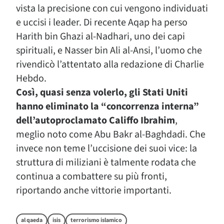
vista la precisione con cui vengono individuati
e uccisi i leader. Di recente Aqap ha perso
Harith bin Ghazi al-Nadhari, uno dei capi
spirituali, e Nasser bin Ali al-Ansi, l’uomo che
rivendicò l’attentato alla redazione di Charlie
Hebdo.
Così, quasi senza volerlo, gli Stati Uniti
hanno eliminato la “concorrenza interna”
dell’autoproclamato Califfo Ibrahim
,
meglio noto come Abu Bakr al-Baghdadi. Che
invece non teme l’uccisione dei suoi vice: la
struttura di miliziani è talmente rodata che
continua a combattere su più fronti,
riportando anche vittorie importanti.
al qaeda
isis
terrorismo islamico