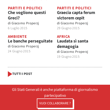
PARTITI E POLITICI
PARTITI E POLITICI
Che vogliono questi
Graecia capta ferum
Greci?
victorem cepit
di
Giacomo Properzj
di
Giacomo Properzj
6 Luglio 2015
29 Giugno 2015
AMBIENTE
AFRICA
Le banche perseguitate
Laudata sì santa
demagogia
di
Giacomo Properzj
24 Giugno 2015
di
Giacomo Properzj
19 Giugno 2015
TUTTI I POST
Gli Stati Generali è anche piattaforma di giornalismo
partecipativo
VUOI COLLABORARE ?