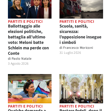
PARTITI E POLITICI
PARTITI E POLITICI
Ballottaggio alle
Scuola, sanità,
elezioni politiche,
sicurezza:
battaglia all’ultimo
l’opposizione insegue
voto: Meloni batte
i simboli
Schlein ma perde con
di
Francesco Moriconi
Conte
31 Luglio 2026
di
Paolo Natale
3 Agosto 2026
PARTITI E POLITICI
PARTITI E POLITICI
Qualche domanda a
Restare fedeli, dopo il