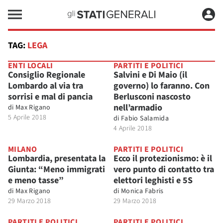
TAG:
LEGA
ENTI LOCALI
PARTITI E POLITICI
Consiglio Regionale
Salvini e Di Maio (il
Lombardo al via tra
governo) lo faranno. Con
sorrisi e mal di pancia
Berlusconi nascosto
nell’armadio
di
Max Rigano
5 Aprile 2018
di
Fabio Salamida
4 Aprile 2018
MILANO
PARTITI E POLITICI
Lombardia, presentata la
Ecco il protezionismo: è il
Giunta: “Meno immigrati
vero punto di contatto tra
e meno tasse”
elettori leghisti e 5S
di
Max Rigano
di
Monica Fabris
29 Marzo 2018
29 Marzo 2018
PARTITI E POLITICI
PARTITI E POLITICI