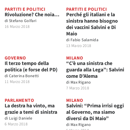
PARTITI E POLITICI
PARTITI E POLITICI
Rivoluzione? Che noia…
Perché gli italiani e la
sinistra hanno bisogno
di
Stefano Golfari
16 Marzo 2018
dei vaccini Salvini e Di
Maio
di
Fabio Salamida
13 Marzo 2018
GOVERNO
MILANO
Il terzo tempo della
“C’è una sinistra che
politica (e forse del PD)
guarda alla Lega”: Salvini
come D’Alema
di
Caterina Bonetti
11 Marzo 2018
di
Max Rigano
7 Marzo 2018
PARLAMENTO
MILANO
La destra ha vinto, ma
Salvini: “Prima irrisi oggi
grazie a temi di sinistra
al Governo, ma siamo
diversi da Di Maio”
di
Luigi Daniele
6 Marzo 2018
di
Max Rigano