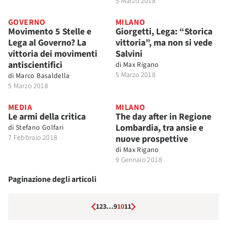
5 Marzo 2018
GOVERNO
MILANO
Movimento 5 Stelle e
Giorgetti, Lega: “Storica
Lega al Governo? La
vittoria”, ma non si vede
vittoria dei movimenti
Salvini
antiscientifici
di
Max Rigano
5 Marzo 2018
di
Marco Basaldella
5 Marzo 2018
MEDIA
MILANO
Le armi della critica
The day after in Regione
Lombardia, tra ansie e
di
Stefano Golfari
7 Febbraio 2018
nuove prospettive
di
Max Rigano
9 Gennaio 2018
Paginazione degli articoli
1
2
3
…
9
10
11