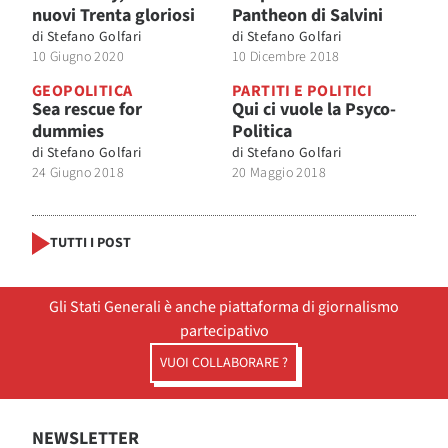
nuovi Trenta gloriosi
Pantheon di Salvini
di
Stefano Golfari
di
Stefano Golfari
10 Giugno 2020
10 Dicembre 2018
GEOPOLITICA
PARTITI E POLITICI
Sea rescue for
Qui ci vuole la Psyco-
dummies
Politica
di
Stefano Golfari
di
Stefano Golfari
24 Giugno 2018
20 Maggio 2018
TUTTI I POST
Gli Stati Generali è anche piattaforma di giornalismo
partecipativo
VUOI COLLABORARE ?
NEWSLETTER