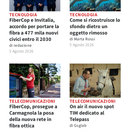
TECNOLOGIA
TECNOLOGIA
FiberCop e Invitalia,
Come si ricostruisce lo
accordo per portare la
sfondo dietro un
fibra a 477 mila nuovi
oggetto rimosso
civici entro il 2030
di
Marta Rossi
5 Agosto 2026
di
redazione
5 Agosto 2026
TELECOMUNICAZIONI
TELECOMUNICAZIONI
FiberCop, prosegue a
On air il nuovo spot
Carmagnola la posa
TIM dedicato al
della nuova rete in
Telepass
fibra ottica
di
Gsglab