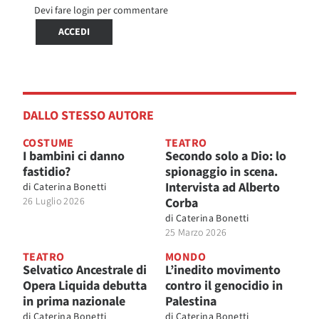
Devi fare login per commentare
ACCEDI
DALLO STESSO AUTORE
COSTUME
TEATRO
I bambini ci danno
Secondo solo a Dio: lo
fastidio?
spionaggio in scena.
Intervista ad Alberto
di
Caterina Bonetti
26 Luglio 2026
Corba
di
Caterina Bonetti
25 Marzo 2026
TEATRO
MONDO
Selvatico Ancestrale di
L’inedito movimento
Opera Liquida debutta
contro il genocidio in
in prima nazionale
Palestina
di
Caterina Bonetti
di
Caterina Bonetti