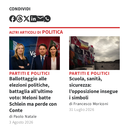
CONDIVIDI
POLITICA
ALTRI ARTICOLI DI
PARTITI E POLITICI
PARTITI E POLITICI
Ballottaggio alle
Scuola, sanità,
elezioni politiche,
sicurezza:
battaglia all’ultimo
l’opposizione insegue
voto: Meloni batte
i simboli
Schlein ma perde con
di
Francesco Moriconi
Conte
31 Luglio 2026
di
Paolo Natale
3 Agosto 2026