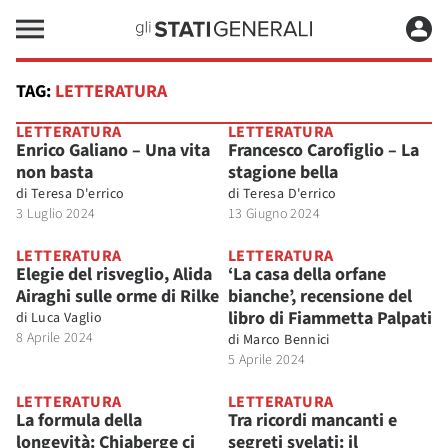
TAG:
LETTERATURA
LETTERATURA
LETTERATURA
Enrico Galiano – Una vita
Francesco Carofiglio – La
non basta
stagione bella
di
Teresa D'errico
di
Teresa D'errico
3 Luglio 2024
13 Giugno 2024
LETTERATURA
LETTERATURA
Elegie del risveglio, Alida
‘La casa della orfane
Airaghi sulle orme di Rilke
bianche’, recensione del
libro di Fiammetta Palpati
di
Luca Vaglio
8 Aprile 2024
di
Marco Bennici
5 Aprile 2024
LETTERATURA
LETTERATURA
La formula della
Tra ricordi mancanti e
longevità: Chiaberge ci
segreti svelati: il