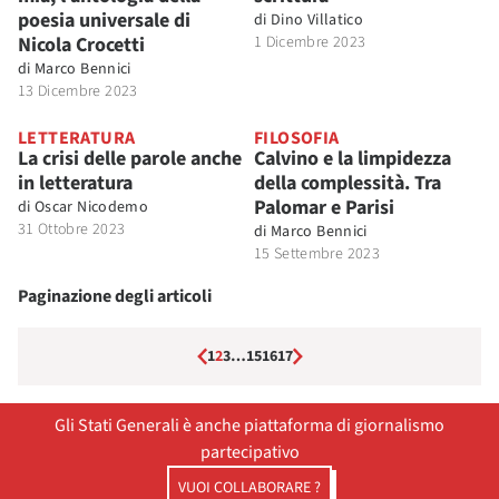
poesia universale di
di
Dino Villatico
Nicola Crocetti
1 Dicembre 2023
di
Marco Bennici
13 Dicembre 2023
LETTERATURA
FILOSOFIA
La crisi delle parole anche
Calvino e la limpidezza
in letteratura
della complessità. Tra
Palomar e Parisi
di
Oscar Nicodemo
31 Ottobre 2023
di
Marco Bennici
15 Settembre 2023
Paginazione degli articoli
1
2
3
…
15
16
17
Gli Stati Generali è anche piattaforma di giornalismo
partecipativo
VUOI COLLABORARE ?