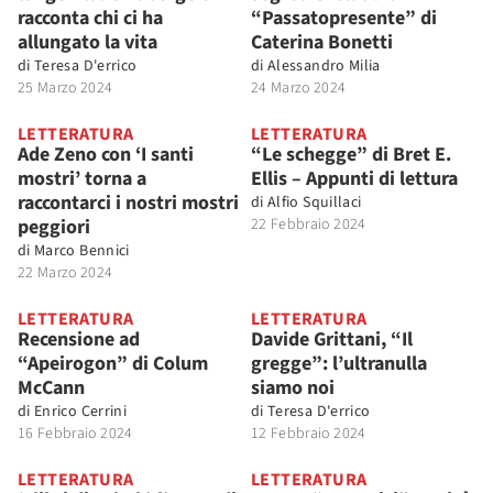
racconta chi ci ha
“Passatopresente” di
allungato la vita
Caterina Bonetti
di
Teresa D'errico
di
Alessandro Milia
25 Marzo 2024
24 Marzo 2024
LETTERATURA
LETTERATURA
Ade Zeno con ‘I santi
“Le schegge” di Bret E.
mostri’ torna a
Ellis – Appunti di lettura
raccontarci i nostri mostri
di
Alfio Squillaci
peggiori
22 Febbraio 2024
di
Marco Bennici
22 Marzo 2024
LETTERATURA
LETTERATURA
Recensione ad
Davide Grittani, “Il
“Apeirogon” di Colum
gregge”: l’ultranulla
McCann
siamo noi
di
Enrico Cerrini
di
Teresa D'errico
16 Febbraio 2024
12 Febbraio 2024
LETTERATURA
LETTERATURA