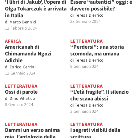
‘I libri di Jakub’, l’opera di
Essere “autentici” oggi: è
Olga Tokarczuk è arrivata
davvero possibile?
in Italia
di
Teresa D'errico
28 Gennaio 2024
di
Marco Bennici
12 Febbraio 2024
AFRICA
LETTERATURA
Americanah di
“Perdersi”: una storia
Chimamanda Ngozi
scomoda, ma umana
Adichie
di
Teresa D'errico
9 Gennaio 2024
di
Enrico Cerrini
12 Gennaio 2024
LETTERATURA
LETTERATURA
Ossi di parole
“L’età fragile”. Il silenzio
che scava abissi
di
Dino Villatico
8 Gennaio 2024
di
Teresa D'errico
3 Gennaio 2024
LETTERATURA
LETTERATURA
Dammi un verso anima
I segreti visibili della
mia, l’antologia della
scrittura