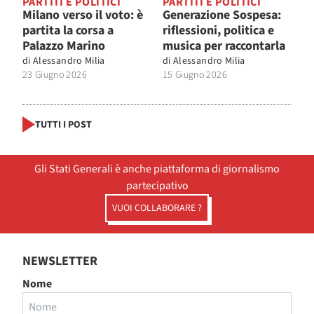
PARTITI E POLITICI
PARTITI E POLITICI
Milano verso il voto: è
Generazione Sospesa:
partita la corsa a
riflessioni, politica e
Palazzo Marino
musica per raccontarla
di
Alessandro Milia
di
Alessandro Milia
23 Giugno 2026
15 Giugno 2026
TUTTI I POST
Gli Stati Generali è anche piattaforma di giornalismo
partecipativo
VUOI COLLABORARE ?
NEWSLETTER
Nome