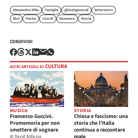
Alessandro Milia
Famiglia
glistatigenerali
letteratura
libri
Parma
ricordi
Romanzo
Storia
CONDIVIDI
CULTURA
ALTRI ARTICOLI DI
MUSICA
STORIA
Francesco Guccini.
Chiesa e fascismo: una
Promemoria per non
storia che l’Italia
smettere di sognare
continua a raccontare
male
di
David Bidussa