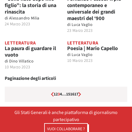
figlio”: la storia di una
contemporaneo e
rinascita
universale dei grandi
maestri del ‘900
di
Alessandro Milia
24 Marzo 2023
di
Luca Vaglio
23 Marzo 2023
LETTERATURA
LETTERATURA
La paura di guardare il
Poesia | Mario Capello
vuoto
di
Luca Vaglio
10 Marzo 2023
di
Dino Villatico
10 Marzo 2023
Paginazione degli articoli
1
2
3
4
…
15
16
17
Gli Stati Generali è anche piattaforma di giornalismo
partecipativo
VUOI COLLABORARE ?