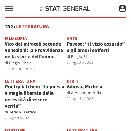
TAG:
LETTERATURA
FILOSOFIA
ARTE
Vico dei miracoli secondo
Pavese: “il vizio assurdo”
Veneziani: la Provvidenza
e gli amori sofferti
nella storia dell’uomo
di
Biagio Riccio
27 Agosto 2023
di
Biagio Riccio
11 Settembre 2023
LETTERATURA
DIRITTI
Poetry kitchen: “la poesia
Adiosu, Michela
è magia liberata dalla
di
Alessandro Milia
necessità di essere
11 Agosto 2023
verità”
di
Teresa D'errico
25 Agosto 2023
COSTUME
LETTERATURA