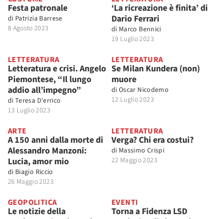
Festa patronale
‘La ricreazione è finita’ di
Dario Ferrari
di
Patrizia Barrese
8 Agosto 2023
di
Marco Bennici
19 Luglio 2023
LETTERATURA
LETTERATURA
Letteratura e crisi. Angelo
Se Milan Kundera (non)
Piemontese, “Il lungo
muore
addio all’impegno”
di
Oscar Nicodemo
12 Luglio 2023
di
Teresa D'errico
13 Luglio 2023
ARTE
LETTERATURA
A 150 anni dalla morte di
Verga? Chi era costui?
Alessandro Manzoni:
di
Massimo Crispi
Lucia, amor mio
22 Maggio 2023
di
Biagio Riccio
26 Maggio 2023
GEOPOLITICA
EVENTI
Le notizie della
Torna a Fidenza LSD