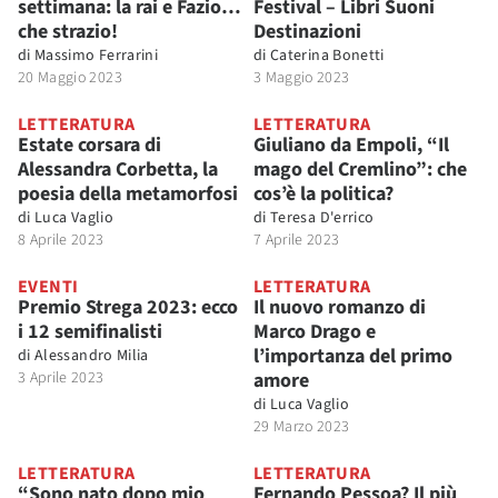
settimana: la rai e Fazio…
Festival – Libri Suoni
che strazio!
Destinazioni
di
Massimo Ferrarini
di
Caterina Bonetti
20 Maggio 2023
3 Maggio 2023
LETTERATURA
LETTERATURA
Estate corsara di
Giuliano da Empoli, “Il
Alessandra Corbetta, la
mago del Cremlino”: che
poesia della metamorfosi
cos’è la politica?
di
Luca Vaglio
di
Teresa D'errico
8 Aprile 2023
7 Aprile 2023
EVENTI
LETTERATURA
Premio Strega 2023: ecco
Il nuovo romanzo di
i 12 semifinalisti
Marco Drago e
l’importanza del primo
di
Alessandro Milia
3 Aprile 2023
amore
di
Luca Vaglio
29 Marzo 2023
LETTERATURA
LETTERATURA
“Sono nato dopo mio
Fernando Pessoa? Il più