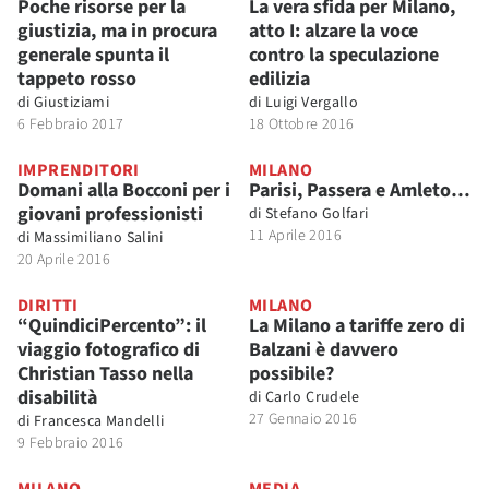
Poche risorse per la
La vera sfida per Milano,
giustizia, ma in procura
atto I: alzare la voce
generale spunta il
contro la speculazione
tappeto rosso
edilizia
di
Giustiziami
di
Luigi Vergallo
6 Febbraio 2017
18 Ottobre 2016
IMPRENDITORI
MILANO
Domani alla Bocconi per i
Parisi, Passera e Amleto…
giovani professionisti
di
Stefano Golfari
11 Aprile 2016
di
Massimiliano Salini
20 Aprile 2016
DIRITTI
MILANO
“QuindiciPercento”: il
La Milano a tariffe zero di
viaggio fotografico di
Balzani è davvero
Christian Tasso nella
possibile?
disabilità
di
Carlo Crudele
27 Gennaio 2016
di
Francesca Mandelli
9 Febbraio 2016