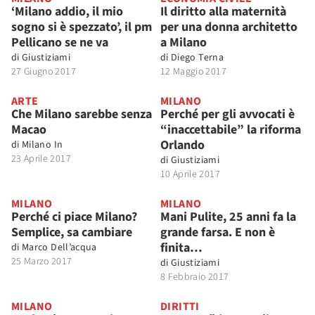
‘Milano addio, il mio
Il diritto alla maternità
sogno si è spezzato’, il pm
per una donna architetto
Pellicano se ne va
a Milano
di
Giustiziami
di
Diego Terna
27 Giugno 2017
12 Maggio 2017
ARTE
MILANO
Che Milano sarebbe senza
Perché per gli avvocati è
Macao
“inaccettabile” la riforma
Orlando
di
Milano In
23 Aprile 2017
di
Giustiziami
10 Aprile 2017
MILANO
MILANO
Perché ci piace Milano?
Mani Pulite, 25 anni fa la
Semplice, sa cambiare
grande farsa. E non è
finita…
di
Marco Dell’acqua
25 Marzo 2017
di
Giustiziami
8 Febbraio 2017
MILANO
DIRITTI