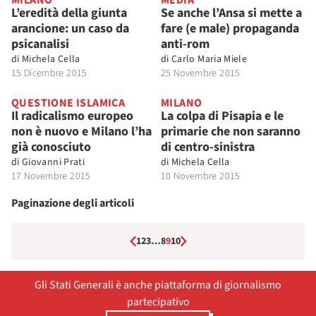
MILANO
MEDIA
L’eredità della giunta
Se anche l’Ansa si mette a
arancione: un caso da
fare (e male) propaganda
psicanalisi
anti-rom
di
Michela Cella
di
Carlo Maria Miele
15 Dicembre 2015
25 Novembre 2015
QUESTIONE ISLAMICA
MILANO
Il radicalismo europeo
La colpa di Pisapia e le
non è nuovo e Milano l’ha
primarie che non saranno
già conosciuto
di centro-sinistra
di
Giovanni Prati
di
Michela Cella
17 Novembre 2015
10 Novembre 2015
Paginazione degli articoli
1
2
3
…
8
9
10
Gli Stati Generali è anche piattaforma di giornalismo
partecipativo