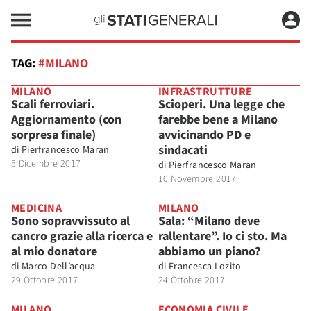
TAG:
#MILANO
MILANO
INFRASTRUTTURE
Scali ferroviari.
Scioperi. Una legge che
Aggiornamento (con
farebbe bene a Milano
sorpresa finale)
avvicinando PD e
sindacati
di
Pierfrancesco Maran
5 Dicembre 2017
di
Pierfrancesco Maran
10 Novembre 2017
MEDICINA
MILANO
Sono sopravvissuto al
Sala: “Milano deve
cancro grazie alla ricerca e
rallentare”. Io ci sto. Ma
al mio donatore
abbiamo un piano?
di
Marco Dell’acqua
di
Francesca Lozito
29 Ottobre 2017
24 Ottobre 2017
MILANO
ECONOMIA CIVILE