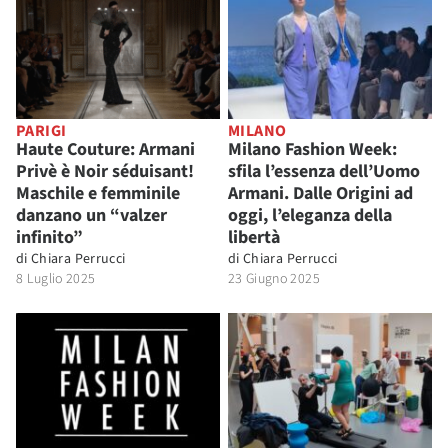
PARIGI
MILANO
Haute Couture: Armani
Milano Fashion Week:
Privè è Noir séduisant!
sfila l’essenza dell’Uomo
Maschile e femminile
Armani. Dalle Origini ad
danzano un “valzer
oggi, l’eleganza della
infinito”
libertà
di
Chiara Perrucci
di
Chiara Perrucci
8 Luglio 2025
23 Giugno 2025