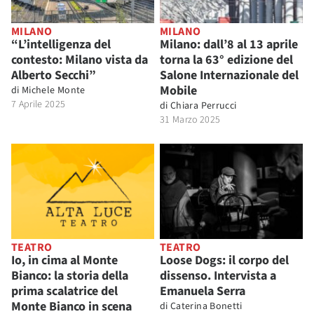
MILANO
MILANO
“L’intelligenza del
Milano: dall’8 al 13 aprile
contesto: Milano vista da
torna la 63° edizione del
Alberto Secchi”
Salone Internazionale del
Mobile
di
Michele Monte
7 Aprile 2025
di
Chiara Perrucci
31 Marzo 2025
TEATRO
TEATRO
Io, in cima al Monte
Loose Dogs: il corpo del
Bianco: la storia della
dissenso. Intervista a
prima scalatrice del
Emanuela Serra
Monte Bianco in scena
di
Caterina Bonetti