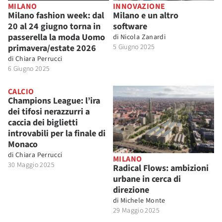
MILANO
INNOVAZIONE
Milano fashion week: dal
Milano e un altro
20 al 24 giugno torna in
software
passerella la moda Uomo
di
Nicola Zanardi
primavera/estate 2026
5 Giugno 2025
di
Chiara Perrucci
6 Giugno 2025
CALCIO
Champions League: l’ira
dei tifosi nerazzurri a
caccia dei biglietti
introvabili per la finale di
Monaco
di
Chiara Perrucci
MILANO
30 Maggio 2025
Radical Flows: ambizioni
urbane in cerca di
direzione
di
Michele Monte
29 Maggio 2025