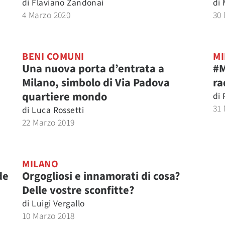
di
Flaviano Zandonai
di
4 Marzo 2020
30
BENI COMUNI
MI
Una nuova porta d’entrata a
#M
Milano, simbolo di Via Padova
ra
quartiere mondo
di
31
di
Luca Rossetti
22 Marzo 2019
MILANO
de
Orgogliosi e innamorati di cosa?
Delle vostre sconfitte?
di
Luigi Vergallo
10 Marzo 2018