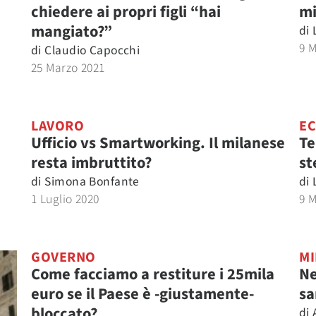
chiedere ai propri figli “hai
mi
mangiato?”
di
9 
di
Claudio Capocchi
25 Marzo 2021
LAVORO
EC
Ufficio vs Smartworking. Il milanese
Te
resta imbruttito?
st
di
Simona Bonfante
di
1 Luglio 2020
9 
GOVERNO
MI
Come facciamo a restiture i 25mila
Ne
euro se il Paese è -giustamente-
sa
bloccato?
di