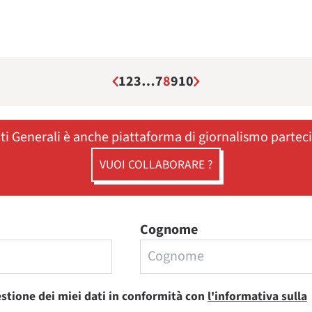
1
2
3
…
7
8
9
10
ati Generali è anche piattaforma di giornalismo partec
VUOI COLLABORARE ?
Cognome
estione dei miei dati in conformità con
l'informativa sulla