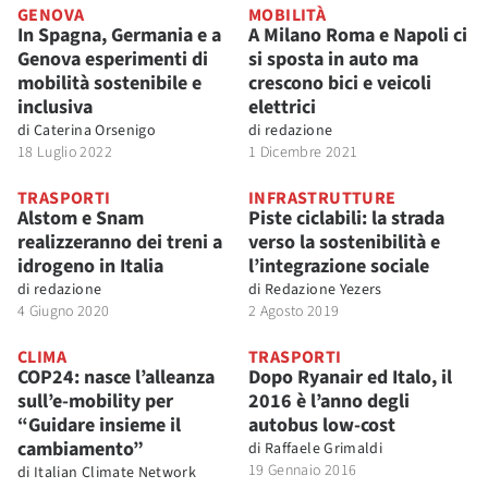
GENOVA
MOBILITÀ
In Spagna, Germania e a
A Milano Roma e Napoli ci
Genova esperimenti di
si sposta in auto ma
mobilità sostenibile e
crescono bici e veicoli
inclusiva
elettrici
di
Caterina Orsenigo
di
redazione
18 Luglio 2022
1 Dicembre 2021
TRASPORTI
INFRASTRUTTURE
Alstom e Snam
Piste ciclabili: la strada
realizzeranno dei treni a
verso la sostenibilità e
idrogeno in Italia
l’integrazione sociale
di
redazione
di
Redazione Yezers
4 Giugno 2020
2 Agosto 2019
CLIMA
TRASPORTI
COP24: nasce l’alleanza
Dopo Ryanair ed Italo, il
sull’e-mobility per
2016 è l’anno degli
“Guidare insieme il
autobus low-cost
cambiamento”
di
Raffaele Grimaldi
19 Gennaio 2016
di
Italian Climate Network