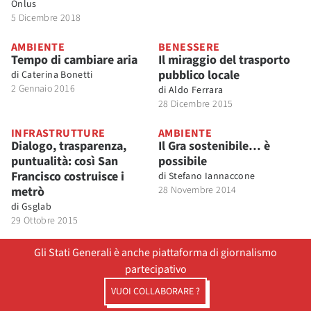
Onlus
5 Dicembre 2018
AMBIENTE
BENESSERE
Tempo di cambiare aria
Il miraggio del trasporto
pubblico locale
di
Caterina Bonetti
2 Gennaio 2016
di
Aldo Ferrara
28 Dicembre 2015
INFRASTRUTTURE
AMBIENTE
Dialogo, trasparenza,
Il Gra sostenibile… è
puntualità: così San
possibile
Francisco costruisce i
di
Stefano Iannaccone
metrò
28 Novembre 2014
di
Gsglab
29 Ottobre 2015
Gli Stati Generali è anche piattaforma di giornalismo
partecipativo
VUOI COLLABORARE ?