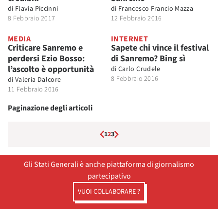
di
Flavia Piccinni
di
Francesco Francio Mazza
8 Febbraio 2017
12 Febbraio 2016
MEDIA
INTERNET
Criticare Sanremo e
Sapete chi vince il festival
perdersi Ezio Bosso:
di Sanremo? Bing sì
l’ascolto è opportunità
di
Carlo Crudele
8 Febbraio 2016
di
Valeria Dalcore
11 Febbraio 2016
Paginazione degli articoli
1
2
3
Gli Stati Generali è anche piattaforma di giornalismo
partecipativo
VUOI COLLABORARE ?