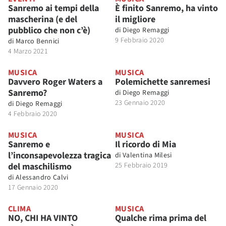
Sanremo ai tempi della
È finito Sanremo, ha vinto
mascherina (e del
il migliore
pubblico che non c’è)
di
Diego Remaggi
9 Febbraio 2020
di
Marco Bennici
4 Marzo 2021
MUSICA
MUSICA
Davvero Roger Waters a
Polemichette sanremesi
Sanremo?
di
Diego Remaggi
23 Gennaio 2020
di
Diego Remaggi
4 Febbraio 2020
MUSICA
MUSICA
Sanremo e
Il ricordo di Mia
l’inconsapevolezza tragica
di
Valentina Milesi
del maschilismo
25 Febbraio 2019
di
Alessandro Calvi
17 Gennaio 2020
CLIMA
MUSICA
NO, CHI HA VINTO
Qualche rima prima del