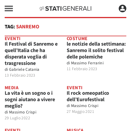
TAG:
SANREMO
EVENTI
COSTUME
Il Festival di Sanremo e
le notizie della settimana:
quell’Italia che ha
Sanremo il solito festival
disperata voglia di
delle polemiche
trasgressione
di
Massimo Ferrarini
11 Febbraio 2023
di
Gabriele Catania
13 Febbraio 2023
MEDIA
EVENTI
La vita è un sogno o i
Il rock omeopatico
sogni aiutano a vivere
dell’Eurofestival
meglio?
di
Massimo Crispi
27 Maggio 2021
di
Massimo Crispi
29 Luglio 2022
EVENTI
MUSICA