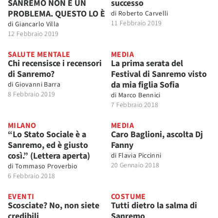
SANREMO NON È UN
successo
PROBLEMA. QUESTO LO È
di
Roberto Carvelli
11 Febbraio 2019
di
Giancarlo Villa
12 Febbraio 2019
SALUTE MENTALE
MEDIA
Chi recensisce i recensori
La prima serata del
di Sanremo?
Festival di Sanremo visto
da mia figlia Sofia
di
Giovanni Barra
8 Febbraio 2019
di
Marco Bennici
7 Febbraio 2018
MILANO
MEDIA
“Lo Stato Sociale è a
Caro Baglioni, ascolta Dj
Sanremo, ed è giusto
Fanny
così.” (Lettera aperta)
di
Flavia Piccinni
20 Gennaio 2018
di
Tommaso Proverbio
6 Febbraio 2018
EVENTI
COSTUME
Scosciate? No, non siete
Tutti dietro la salma di
credibili
Sanremo