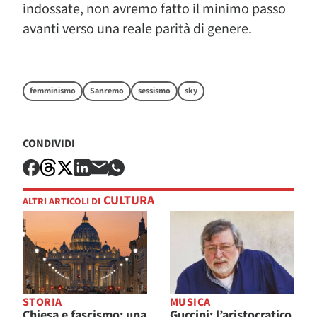
indossate, non avremo fatto il minimo passo
avanti verso una reale parità di genere.
femminismo
Sanremo
sessismo
sky
CONDIVIDI
CULTURA
ALTRI ARTICOLI DI
STORIA
MUSICA
Chiesa e fascismo: una
Guccini: l’aristocratico