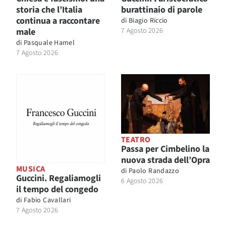
storia che l’Italia
burattinaio di parole
continua a raccontare
di
Biagio Riccio
male
7 Agosto 2026
di
Pasquale Hamel
7 Agosto 2026
TEATRO
Passa per Cimbelino la
nuova strada dell’Opra
MUSICA
di
Paolo Randazzo
Guccini. Regaliamogli
6 Agosto 2026
il tempo del congedo
di
Fabio Cavallari
7 Agosto 2026