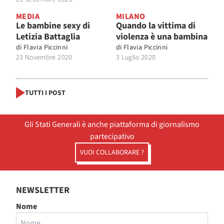
MEDIA
MILANO
Le bambine sexy di
Quando la vittima di
Letizia Battaglia
violenza è una bambina
di
Flavia Piccinni
di
Flavia Piccinni
23 Novembre 2020
3 Luglio 2020
TUTTI I POST
Gli Stati Generali è anche piattaforma di giornalismo
partecipativo
VUOI COLLABORARE ?
NEWSLETTER
Nome