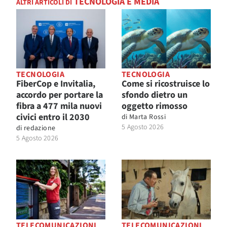
TECNOLOGIA E MEDIA
ALTRI ARTICOLI DI
TECNOLOGIA
TECNOLOGIA
FiberCop e Invitalia,
Come si ricostruisce lo
accordo per portare la
sfondo dietro un
fibra a 477 mila nuovi
oggetto rimosso
civici entro il 2030
di
Marta Rossi
5 Agosto 2026
di
redazione
5 Agosto 2026
TELECOMUNICAZIONI
TELECOMUNICAZIONI