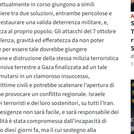
 attualmente in corso giungono a simili
gliere tra due soluzioni, entrambe pericolose e
 restaurare una valida deterrenza militare, e,
S
T
 al proprio popolo. Gli attacchi del 7 ottobre
r
olenza, gravità ed efferatezza da non poter
he per essere tale dovrebbe giungere
d
e e distruzione della stessa milizia terroristica
8
nsiva terrestre a Gaza finalizzata ad un tale
tramutarsi in un clamoroso insuccesso,
time civili e potrebbe scatenare l’apertura di
che provocare un conflitto regionale. Israele
terroristi e dei loro sostenitori, su tutti l’Iran.
esigenze non sarà facile, e sarà responsabile dei
bilità è stata compromessa dall’incapacità di
dieci giorni fa, ma il cui sostegno alla