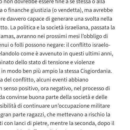
 non dovrebbe essere fine a se stessa o alla
za o finanche giustizia (o vendetta), ma avrebbe
sere davvero capace di generare una svolta nella
to. La politica e la società israeliana, passata la
Hamas, avranno nei prossimi mesi l’obbligo di
ui o folli possono negare: il conflitto israelo-
elandolo come è avvenuto in questi ultimi anni,
nato dello stato di tensione e violenze
 in modo ben più ampio la stessa Cisgiordania.
a del conflitto, alcuni eventi abbiano
in senso positivo, ora negativo, nel processo di
fada convinse buona parte della società e delle
ssibilità di continuare un’occupazione militare
 in gran parte ragazzi, che mettevano a rischio la
ti con lanci di pietre, mentre la seconda, dopo il