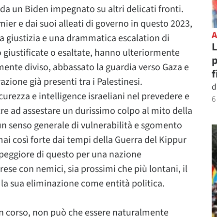
da un Biden impegnato su altri delicati fronti.
ier e dai suoi alleati di governo in questo 2023,
la giustizia e una drammatica escalation di
L
o giustificate o esaltate, hanno ulteriormente
p
mente diviso, abbassato la guardia verso Gaza e
f
azione già presenti tra i Palestinesi.
d
icurezza e intelligence israeliani nel prevedere e
6
ltre ad assestare un durissimo colpo al mito della
un senso generale di vulnerabilità e sgomento
i così forte dai tempi della Guerra del Kippur
 peggiore di questo per una nazione
rese con nemici, sia prossimi che più lontani, il
la sua eliminazione come entità politica.
in corso, non può che essere naturalmente