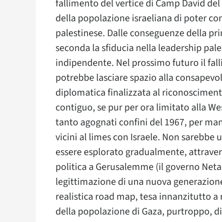
fallimento del vertice di Camp David del
della popolazione israeliana di poter c
palestinese. Dalle conseguenze della prim
seconda la sfiducia nella leadership pales
indipendente. Nel prossimo futuro il fal
potrebbe lasciare spazio alla consapevolez
diplomatica finalizzata al riconoscimento 
contiguo, se pur per ora limitato alla We
tanto agognati confini del 1967, per ma
vicini al limes con Israele. Non sarebbe
essere esplorato gradualmente, attraver
politica a Gerusalemme (il governo Neta
legittimazione di una nuova generazione d
realistica road map, tesa innanzitutto a r
della popolazione di Gaza, purtroppo, di