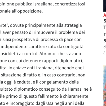
pinione pubblica israeliana, concretizzatosi
ionale all’opposizione.
S
arte”, dovute principalmente alla strategia
T
ll’aver pensato di rimuovere il problema dei
r
ualsiasi prospettiva di processo di pace con
S
 indipendente caratterizzato da contiguità
d
8
i cosiddetti accordi di Abramo, che stavano
ione con cui detenere rapporti diplomatici,
ita, in chiave anti-iraniana, ritenendo che i
situazione di fatto e, in caso contrario, non
ia oggi è caduta, e il congelamento delle
isultato diplomatico conseguito da Hamas, ne è
bile primo di questo fallimento è chiaramente
 e incoraggiato dagli Usa negli anni della