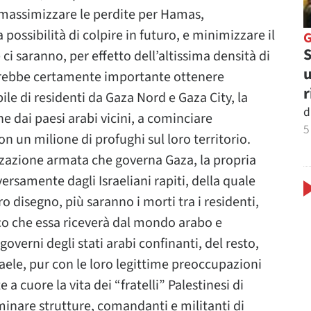
i massimizzare le perdite per Hamas,
ossibilità di colpire in futuro, e minimizzare il
S
ci saranno, per effetto dell’altissima densità di
u
arebbe certamente importante ottenere
r
le di residenti da Gaza Nord e Gaza City, la
d
 dai paesi arabi vicini, a cominciare
5
on un milione di profughi sul loro territorio.
izzazione armata che governa Gaza, la propria
ersamente dagli Israeliani rapiti, della quale
o disegno, più saranno i morti tra i residenti,
ico che essa riceverà dal mondo arabo e
verni degli stati arabi confinanti, del resto,
ele, pur con le loro legittime preoccupazioni
 cuore la vita dei “fratelli” Palestinesi di
inare strutture, comandanti e militanti di