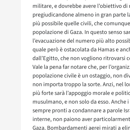
militare, e dovrebbe avere l’obiettivo d
pregiudicandone almeno in gran parte la p
più possibile quelle civili, che comunque 
popolazione di Gaza. In questo senso s
l’evacuazione del numero più alto possibi
quale però è ostacolata da Hamas e anche
dall’Egitto, che non vogliono ritrovarsi c
Vale la pena far notare che, per l’organ
popolazione civile è un ostaggio, non div
non importa troppo la sorte. Anzi, nel lor
più forte sarà l’appoggio morale e polit
musulmano, e non solo da esso. Anche i go
sempre pronti a condannare a parole Isra
interne, non paiono aver particolarmente a
Gaza. Bombardamenti aerei mirati a elim