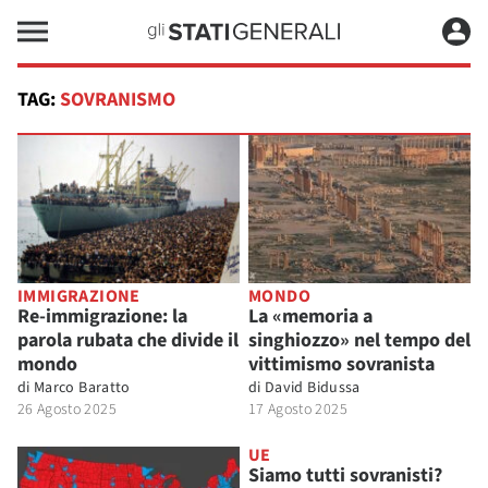
TAG:
SOVRANISMO
IMMIGRAZIONE
MONDO
Re-immigrazione: la
La «memoria a
parola rubata che divide il
singhiozzo» nel tempo del
mondo
vittimismo sovranista
di
Marco Baratto
di
David Bidussa
26 Agosto 2025
17 Agosto 2025
UE
Siamo tutti sovranisti?