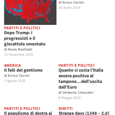
di
Enrico Cerrini
18 Aprile 2024
PARTITI E POLITICI
Dopo Trump: i
progressisti e il
giocattolo smontato
di
Paolo Manfredi
15 Novembre 2024
AMERICA
PARTITI E POLITICI
Il falò del gentismo
Quanto ci costa l’Italia
ancora positiva al
di
Enrico Cerrini
2 Agosto 2020
tampone…dell’uscita
dall’Euro
di
Umberto Cherubini
8 Maggio 2020
PARTITI E POLITICI
DIRITTI
Il populismo di destra ai
Strange days (1348 – 2.0)