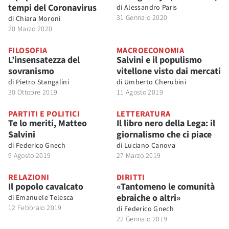
tempi del Coronavirus
di
Alessandro Paris
31 Gennaio 2020
di
Chiara Moroni
20 Marzo 2020
FILOSOFIA
MACROECONOMIA
L’insensatezza del
Salvini e il populismo
sovranismo
vitellone visto dai mercati
di
Pietro Stangalini
di
Umberto Cherubini
30 Ottobre 2019
11 Agosto 2019
PARTITI E POLITICI
LETTERATURA
Te lo meriti, Matteo
Il libro nero della Lega: il
Salvini
giornalismo che ci piace
di
Federico Gnech
di
Luciano Canova
9 Agosto 2019
27 Marzo 2019
RELAZIONI
DIRITTI
Il popolo cavalcato
«Tantomeno le comunità
ebraiche o altri»
di
Emanuele Telesca
12 Febbraio 2019
di
Federico Gnech
22 Gennaio 2019