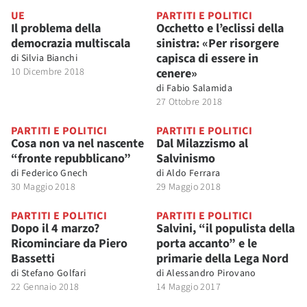
UE
PARTITI E POLITICI
Il problema della
Occhetto e l’eclissi della
democrazia multiscala
sinistra: «Per risorgere
capisca di essere in
di
Silvia Bianchi
10 Dicembre 2018
cenere»
di
Fabio Salamida
27 Ottobre 2018
PARTITI E POLITICI
PARTITI E POLITICI
Cosa non va nel nascente
Dal Milazzismo al
“fronte repubblicano”
Salvinismo
di
Federico Gnech
di
Aldo Ferrara
30 Maggio 2018
29 Maggio 2018
PARTITI E POLITICI
PARTITI E POLITICI
Dopo il 4 marzo?
Salvini, “il populista della
Ricominciare da Piero
porta accanto” e le
Bassetti
primarie della Lega Nord
di
Stefano Golfari
di
Alessandro Pirovano
22 Gennaio 2018
14 Maggio 2017