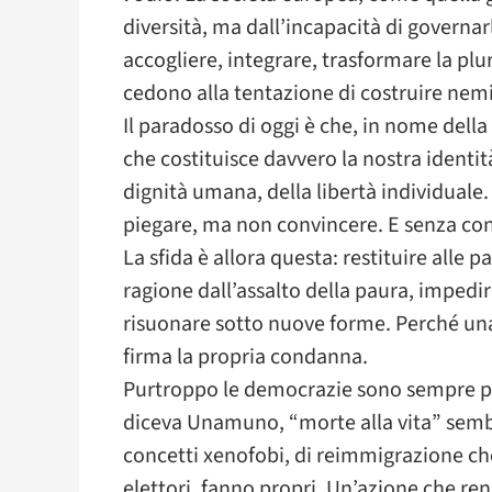
diversità, ma dall’incapacità di governa
accogliere, integrare, trasformare la plu
cedono alla tentazione di costruire nem
Il paradosso di oggi è che, in nome della 
che costituisce davvero la nostra identità 
dignità umana, della libertà individual
piegare, ma non convincere. E senza con
La sfida è allora questa: restituire alle p
ragione dall’assalto della paura, impedire
risuonare sotto nuove forme. Perché una s
firma la propria condanna.
Purtroppo le democrazie sono sempre più
diceva Unamuno, “morte alla vita” sembr
concetti xenofobi, di reimmigrazione che
elettori, fanno propri. Un’azione che rend