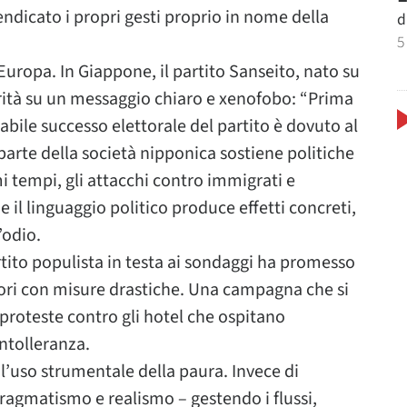
endicato i propri gesti proprio in nome della
d
5
Europa. In Giappone, il partito Sanseito, nato su
rità su un messaggio chiaro e xenofobo: “Prima
babile successo elettorale del partito è dovuto al
 parte della società nipponica sostiene politiche
imi tempi, gli attacchi contro immigrati e
 il linguaggio politico produce effetti concreti,
’odio.
rtito populista in testa ai sondaggi ha promesso
tori con misure drastiche. Una campagna che si
 proteste contro gli hotel che ospitano
intolleranza.
è l’uso strumentale della paura. Invece di
ragmatismo e realismo – gestendo i flussi,