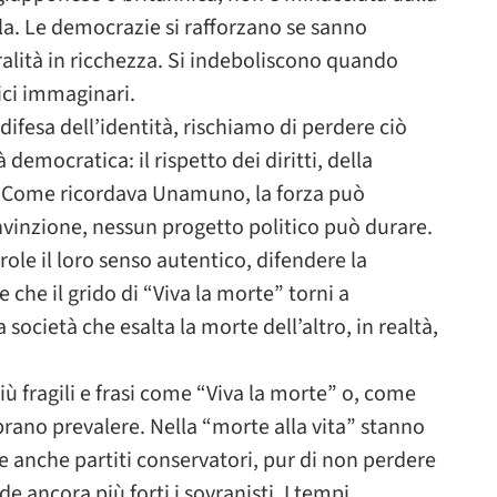
rla. Le democrazie si rafforzano se sanno
ralità in ricchezza. Si indeboliscono quando
ici immaginari.
difesa dell’identità, rischiamo di perdere ciò
democratica: il rispetto dei diritti, della
e. Come ricordava Unamuno, la forza può
vinzione, nessun progetto politico può durare.
arole il loro senso autentico, difendere la
 che il grido di “Viva la morte” torni a
ocietà che esalta la morte dell’altro, in realtà,
 fragili e frasi come “Viva la morte” o, come
ano prevalere. Nella “morte alla vita” stanno
 anche partiti conservatori, pur di non perdere
e ancora più forti i sovranisti. I tempi