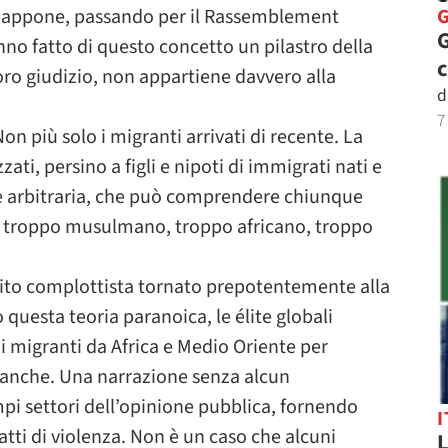
 Giappone, passando per il Rassemblement
G
anno fatto di questo concetto un pilastro della
loro giudizio, non appartiene davvero alla
d
7
n più solo i migranti arrivati di recente. La
zzati, persino a figli e nipoti di immigrati nati e
 e arbitraria, che può comprendere chiunque
: troppo musulmano, troppo africano, troppo
mito complottista tornato prepotentemente alla
 questa teoria paranoica, le élite globali
i migranti da Africa e Medio Oriente per
ianche. Una narrazione senza alcun
i settori dell’opinione pubblica, fornendo
I
atti di violenza. Non è un caso che alcuni
L