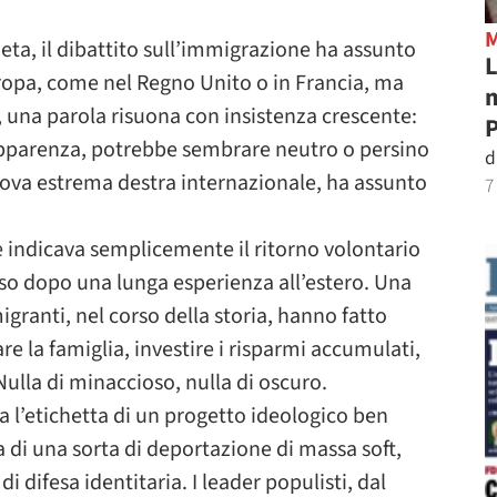
neta, il dibattito sull’immigrazione ha assunto
L
uropa, come nel Regno Unito o in Francia, ma
m
 una parola risuona con insistenza crescente:
P
apparenza, potrebbe sembrare neutro o persino
d
uova estrema destra internazionale, ha assunto
7
ne indicava semplicemente il ritorno volontario
sso dopo una lunga esperienza all’estero. Una
migranti, nel corso della storia, hanno fatto
re la famiglia, investire i risparmi accumulati,
Nulla di minaccioso, nulla di oscuro.
 l’etichetta di un progetto ideologico ben
ea di una sorta di deportazione di massa soft,
i difesa identitaria. I leader populisti, dal