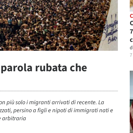
C
C
7
c
d
7
 parola rubata che
 più solo i migranti arrivati di recente. La
zzati, persino a figli e nipoti di immigrati nati e
 arbitraria