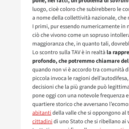
pone, nei fatti, un problema di
sovrani
luogo, cioè coloro che subirebbero le co
a nome della collettività nazionale, che
I primi, pur essendo numericamente in mi
ciò che vivono come un sopruso intollera
maggioranza che, in quanto tali, dovrebb
Lo scontro sulla TAV è in realtà
la rappr
profondo, che potremmo chiamare de
quando non vi è accordo tra comunità di
piccola invoca le ragioni dell’autodifesa
decisioni che la più grande può legittim
pone oggi con una notevole frequenza e a 
quartiere storico che avversano l’ecom
abitanti
della valle che si oppongono al 
cittadini
di uno Stato che si ribellano ai 