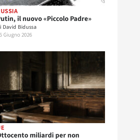
RUSSIA
utin, il nuovo «Piccolo Padre»
i
David Bidussa
6 Giugno 2026
UE
ttocento miliardi per non