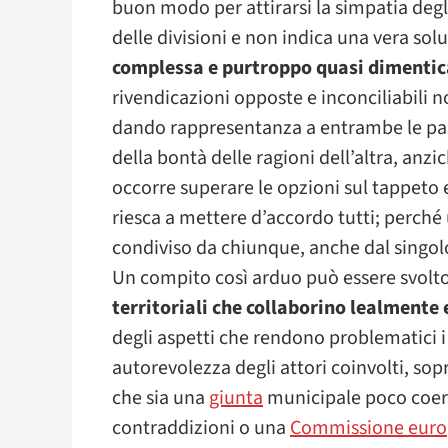
buon modo per attirarsi la simpatia degli 
delle divisioni e non indica una vera sol
complessa e purtroppo quasi dimentica
rivendicazioni opposte e inconciliabili n
dando rappresentanza a entrambe le par
della bontà delle ragioni dell’altra, anzi
occorre superare le opzioni sul tappeto
riesca a mettere d’accordo tutti; perché
condiviso da chiunque, anche dal singolo
Un compito così arduo può essere svolto
territoriali che collaborino lealmente 
degli aspetti che rendono problematici i c
autorevolezza degli attori coinvolti, sopr
che sia una
giunta
municipale poco coer
contraddizioni o una
Commissione eur