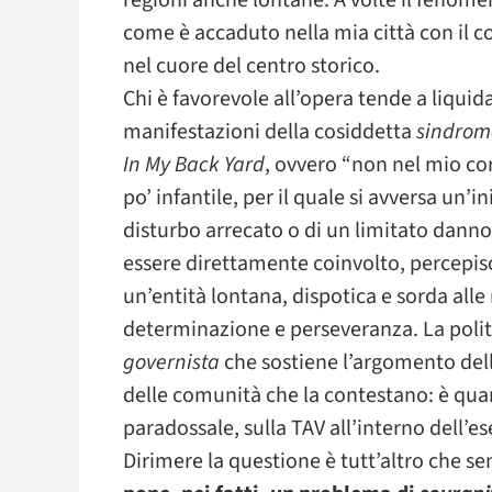
regioni anche lontane. A volte il fenome
come è accaduto nella mia città con il 
nel cuore del centro storico.
Chi è favorevole all’opera tende a liquid
manifestazioni della cosiddetta
sindrom
In My Back Yard
, ovvero “non nel mio cor
po’ infantile, per il quale si avversa un’in
disturbo arrecato o di un limitato danno
essere direttamente coinvolto, percepisce
un’entità lontana, dispotica e sorda alle
determinazione e perseveranza. La politic
governista
che sostiene l’argomento dell’
delle comunità che la contestano: è qu
paradossale, sulla TAV all’interno dell’es
Dirimere la questione è tutt’altro che s