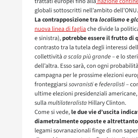
trattati europei fino alla
nazione contin
globali sottoscritti nell’ambito dell’ONU
La contrapposizione tra
localismo
e
gl
nuova linea di faglia
che divide la politic
e sinistra),
potrebbe essere il frutto di
contrasto tra la tutela degli interessi d
collettività
a scala più grande –
e lo ster
dell’altra. Esso sarà, con ogni probabili
campagna per le prossime elezioni eur
fronteggiarsi
sovranisti
e
federalisti –
co
ultime elezioni presidenziali americane,
sulla
multilateralista
Hillary Clinton.
Come si vede,
le due vie d’uscita indica
diametralmente opposte e altrettanto 
legami sovranazionali finge di non sapere