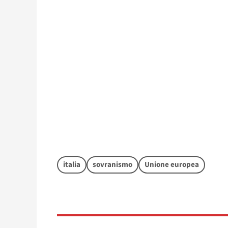
italia
sovranismo
Unione europea