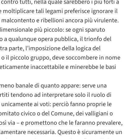
 contro tutti, nella quale sarebbero i più forti a
 moltiplicare tali legami preferisce ignorare il
malcontento e ribellioni ancora più virulente.
 dimensionale più piccolo: se ogni sparuto
to a qualunque opera pubblica, il trionfo del
ltra parte, l’imposizione della logica del
o, o il piccolo gruppo, deve soccombere in nome
eticamente inaccettabile e minerebbe le basi
 meno banale di quanto appare: serve una
titi tendono ad interpretare solo il ruolo di
unicamente ai voti: perciò fanno proprie le
comitato civico o del Comune, dei valligiani o
osì via – e promettono che le faranno prevalere,
arlamentare necessaria. Questo è sicuramente un