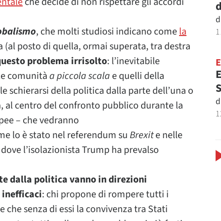
entale
che decide di non rispettare gli accordi
d
.
d
obalismo
, che molti studiosi indicano come
la
1
a (al posto di quella, ormai superata, tra destra
 questo problema irrisolto
: l’inevitabile
E
elle comunità
a piccola scala
e quelli della
S
ile schierarsi della politica dalla parte dell’una o
d
tà, al centro del confronto pubblico durante la
1
opee – che vedranno
me lo è stato nel referendum su
Brexit
e nelle
 dove l’isolazionista Trump ha prevalso
te dalla politica vanno in direzioni
inefficaci
: chi propone di rompere tutti i
 che senza di essi la convivenza tra Stati