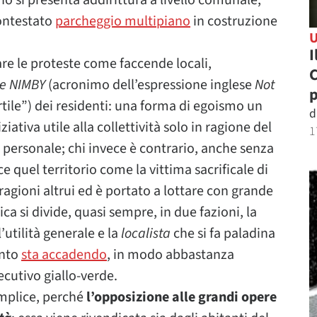
no si presenta addirittura a livello comunale,
contestato
parcheggio multipiano
in costruzione
I
are le proteste come faccende locali,
C
e NIMBY
(acronimo dell’espressione inglese
Not
tile”) dei residenti: una forma di egoismo un
d
iziativa utile alla collettività solo in ragione del
1
 personale; chi invece è contrario, anche senza
 quel territorio come la vittima sacrificale di
 ragioni altrui ed è portato a lottare con grande
a si divide, quasi sempre, in due fazioni, la
utilità generale e la
localista
che si fa paladina
anto
sta accadendo
, in modo abbastanza
ecutivo giallo-verde.
emplice, perché
l’opposizione alle grandi opere