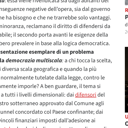
tà
: essa viene rivendicata sia dagli abitanti del
nseguenze negative dell’opera, sia dal governo
P
 ne ha bisogno e che ne trarrebbe solo vantaggi.
d
noranza, reclamano il diritto di difendersi da
2
bile; il secondo porta avanti le esigenze della
ero prevalere in base alla logica democratica.
esentazione esemplare di un problema
lla
democrazia multiscala
:
a chi tocca la scelta,
 diversa scala geografica e quando la più
, normalmente tutelate dalla legge, contro le
amente imporle? A ben guardare, il tema si
tutti i livelli dimensionali: dai
difensori
del
ostro sotterraneo approvato dal Comune agli
tunnel concordato col Paese confinante; dai
vincoli finanziari imposti dall’adesione ai
O