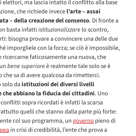
elettori, ma lascia intatto il conflitto alla base
uzione, che richiede invece
l’arte – assai
ta – della creazione del consenso
. Di fronte a
on basta infatti
istituzionalizzare
lo scontro,
ti: bisogna provare a convincere una delle due
ché imporgliele con la forza; se ciò è impossibile,
 e ricercarne faticosamente una nuova, che
 un
bene superiore
è realmente tale solo se è
 che sa di avere qualcosa da rimetterci.
 solo da
istituzioni dei diversi livelli
e che abbiano la fiducia dei cittadini
. Uno
onflitti sopra ricordati è infatti la scarsa
attutto quelli che stanno dalla parte più forte:
ente col suo programma, un
governo
pieno di
opea
in crisi di credibilità, l’ente che prova a