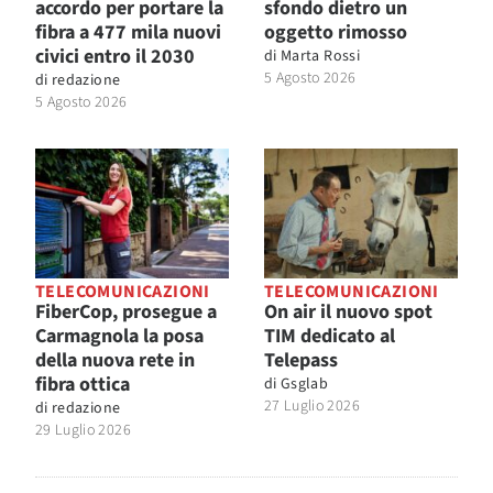
accordo per portare la
sfondo dietro un
fibra a 477 mila nuovi
oggetto rimosso
civici entro il 2030
di
Marta Rossi
5 Agosto 2026
di
redazione
5 Agosto 2026
TELECOMUNICAZIONI
TELECOMUNICAZIONI
FiberCop, prosegue a
On air il nuovo spot
Carmagnola la posa
TIM dedicato al
della nuova rete in
Telepass
fibra ottica
di
Gsglab
27 Luglio 2026
di
redazione
29 Luglio 2026