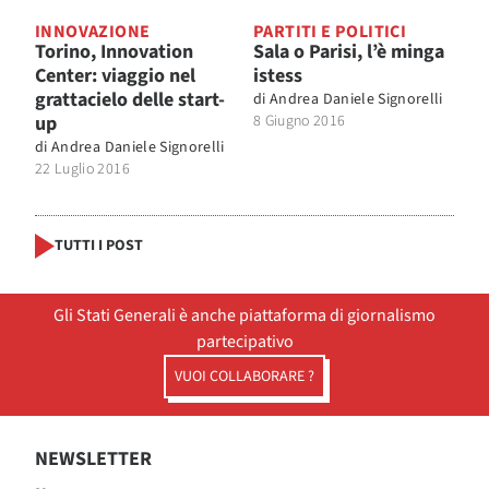
INNOVAZIONE
PARTITI E POLITICI
Torino, Innovation
Sala o Parisi, l’è minga
Center: viaggio nel
istess
grattacielo delle start-
di
Andrea Daniele Signorelli
up
8 Giugno 2016
di
Andrea Daniele Signorelli
22 Luglio 2016
TUTTI I POST
Gli Stati Generali è anche piattaforma di giornalismo
partecipativo
VUOI COLLABORARE ?
NEWSLETTER