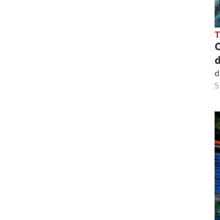
C
d
d
5