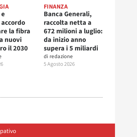
GIA
FINANZA
 e
Banca Generali,
, accordo
raccolta netta a
re la fibra
672 milioni a luglio:
la nuovi
da inizio anno
ro il 2030
supera i 5 miliardi
e
di
redazione
26
5 Agosto 2026
ipativo