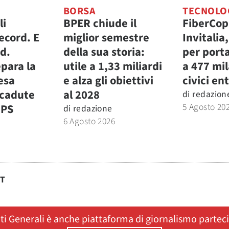
BORSA
TECNOLO
li
BPER chiude il
FiberCop
ecord. E
miglior semestre
Invitalia
.d.
della sua storia:
per porta
para la
utile a 1,33 miliardi
a 477 mi
fesa
e alza gli obiettivi
civici ent
icadute
al 2028
di
redazion
5 Agosto 20
MPS
di
redazione
6 Agosto 2026
ST
ati Generali è anche piattaforma di giornalismo partec