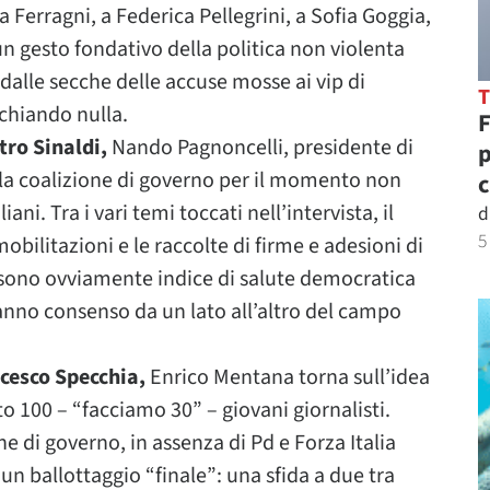
a Ferragni, a Federica Pellegrini, a Sofia Goggia,
un gesto fondativo della politica non violenta
 dalle secche delle accuse mosse ai vip di
chiando nulla.
F
etro
Sinaldi,
Nando Pagnoncelli, presidente di
p
alla coalizione di governo per il momento non
c
ni. Tra i vari temi toccati nell’intervista, il
d
5
obilitazioni e le raccolte di firme e adesioni di
 sono ovviamente indice di salute democratica
anno consenso da un lato all’altro del campo
ncesco Specchia,
Enrico Mentana torna sull’idea
o 100 – “facciamo 30” – giovani giornalisti.
one di governo, in assenza di Pd e Forza Italia
un ballottaggio “finale”: una sfida a due tra