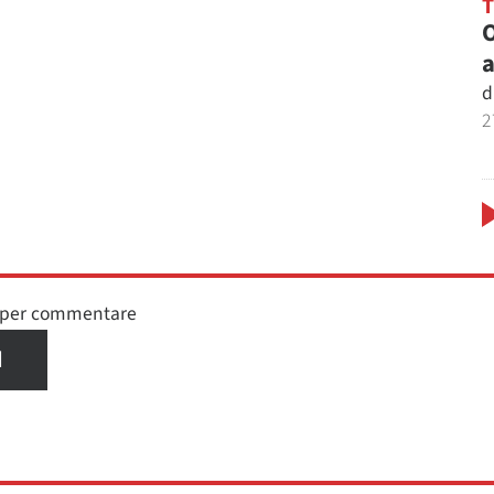
O
a
d
2
n per commentare
I