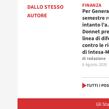
FINANZA
DALLO STESSO
Per Genera
AUTORE
semestre r
intanto l’a
Donnet pre
linea di di
contro le r
di Intesa-
di
redazione
6 Agosto 2026
TUTTI I PO
Gli St