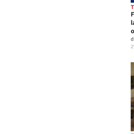
l
o
d
2