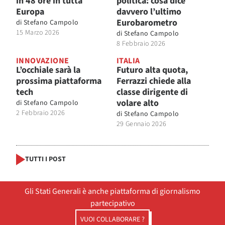
in 48 ore in tutta
politica: cosa dice
Europa
davvero l’ultimo
Eurobarometro
di
Stefano Campolo
15 Marzo 2026
di
Stefano Campolo
8 Febbraio 2026
INNOVAZIONE
ITALIA
L’occhiale sarà la
Futuro alta quota,
prossima piattaforma
Ferrazzi chiede alla
tech
classe dirigente di
volare alto
di
Stefano Campolo
2 Febbraio 2026
di
Stefano Campolo
29 Gennaio 2026
TUTTI I POST
Gli Stati Generali è anche piattaforma di giornalismo
partecipativo
VUOI COLLABORARE ?