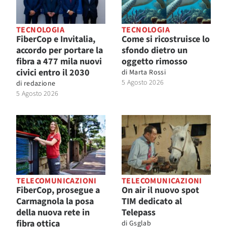
TECNOLOGIA
TECNOLOGIA
FiberCop e Invitalia,
Come si ricostruisce lo
accordo per portare la
sfondo dietro un
fibra a 477 mila nuovi
oggetto rimosso
civici entro il 2030
di
Marta Rossi
5 Agosto 2026
di
redazione
5 Agosto 2026
TELECOMUNICAZIONI
TELECOMUNICAZIONI
FiberCop, prosegue a
On air il nuovo spot
Carmagnola la posa
TIM dedicato al
della nuova rete in
Telepass
fibra ottica
di
Gsglab