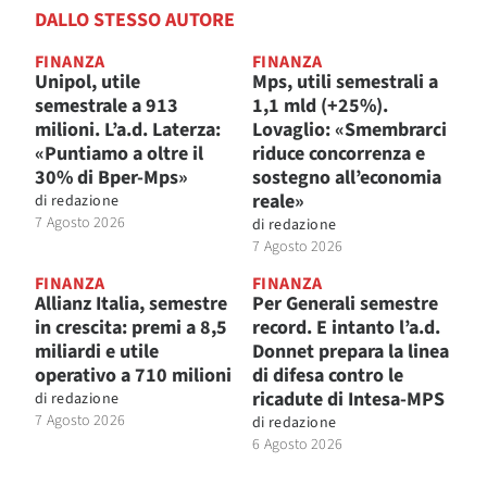
DALLO STESSO AUTORE
FINANZA
FINANZA
Unipol, utile
Mps, utili semestrali a
semestrale a 913
1,1 mld (+25%).
milioni. L’a.d. Laterza:
Lovaglio: «Smembrarci
«Puntiamo a oltre il
riduce concorrenza e
30% di Bper-Mps»
sostegno all’economia
reale»
di
redazione
7 Agosto 2026
di
redazione
7 Agosto 2026
FINANZA
FINANZA
Allianz Italia, semestre
Per Generali semestre
in crescita: premi a 8,5
record. E intanto l’a.d.
miliardi e utile
Donnet prepara la linea
operativo a 710 milioni
di difesa contro le
ricadute di Intesa-MPS
di
redazione
7 Agosto 2026
di
redazione
6 Agosto 2026