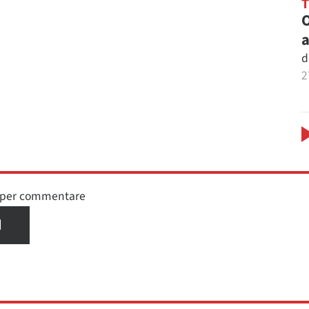
O
a
d
2
n per commentare
I