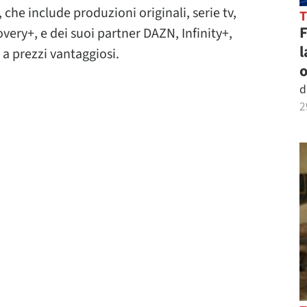
 che include produzioni originali, serie tv,
very+, e dei suoi partner DAZN, Infinity+,
l
 a prezzi vantaggiosi.
o
d
2