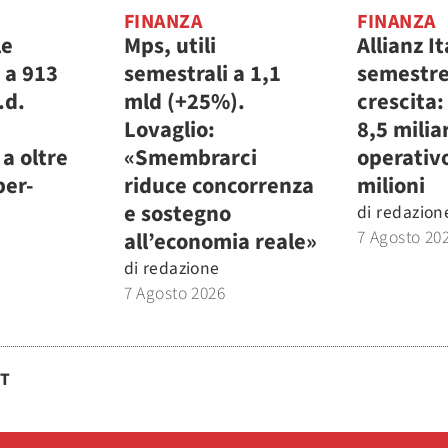
FINANZA
FINANZA
le
Mps, utili
Allianz It
 a 913
semestrali a 1,1
semestre
.d.
mld (+25%).
crescita:
Lovaglio:
8,5 miliar
a oltre
«Smembrarci
operativ
per-
riduce concorrenza
milioni
e sostegno
di
redazion
7 Agosto 20
all’economia reale»
di
redazione
7 Agosto 2026
ST