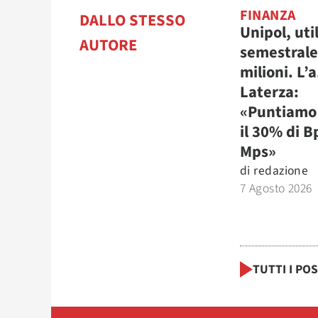
FINANZA
DALLO STESSO
Unipol, uti
AUTORE
semestrale
milioni. L’a
Laterza:
«Puntiamo 
il 30% di B
Mps»
di
redazione
7 Agosto 2026
TUTTI I PO