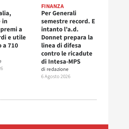
FINANZA
alia,
Per Generali
 in
semestre record. E
 premi a
intanto l’a.d.
di e utile
Donnet prepara la
o a 710
linea di difesa
contro le ricadute
di Intesa-MPS
e
26
di
redazione
6 Agosto 2026