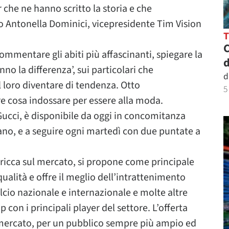
r che ne hanno scritto la storia e che
 Antonella Dominici, vicepresidente Tim Vision
C
commentare gli abiti più affascinanti, spiegare la
d
anno la differenza’, sui particolari che
d
l loro diventare di tendenza. Otto
5
e cosa indossare per essere alla moda.
ucci, è disponibile da oggi in concomitanza
ano, e a seguire ogni martedì con due puntate a
 ricca sul mercato, si propone come principale
qualità e offre il meglio dell’intrattenimento
alcio nazionale e internazionale e molte altre
p con i principali player del settore. L’offerta
l mercato, per un pubblico sempre più ampio ed