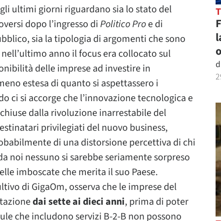
li ultimi giorni riguardano sia lo stato del
oversi dopo l’ingresso di
Politico Pro
e di
l
ubblico, sia la tipologia di argomenti che sono
o
 nell’ultimo anno il focus era collocato sul
d
onibilità delle imprese ad investire in
2
 meno estesa di quanto si aspettassero i
do ci si accorge che l’innovazione tecnologica e
hiuse dalla rivoluzione inarrestabile del
stinatari privilegiati del nuovo business,
robabilmente di una distorsione percettiva di chi
ui da noi nessuno si sarebbe seriamente sorpreso
elle imboscate che merita il suo Paese.
ltivo di GigaOm, osserva che le imprese del
stazione
dai sette ai dieci anni
, prima di poter
mule che includono servizi B-2-B non possono