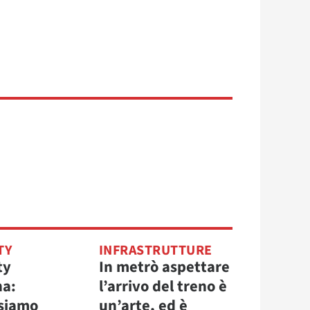
TY
INFRASTRUTTURE
ty
In metrò aspettare
na:
l’arrivo del treno è
siamo
un’arte, ed è