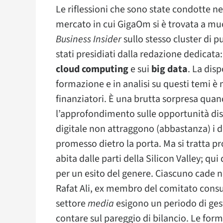
Le riflessioni che sono state condotte neg
mercato in cui GigaOm si è trovata a mu
Business Insider
sullo stesso cluster di p
stati presidiati dalla redazione dedicata:
cloud computing
e sui
big data
. La disp
formazione e in analisi su questi temi è
finanziatori. È una brutta sorpresa quan
l’approfondimento sulle opportunità disc
digitale non attraggono (abbastanza) i de
promesso dietro la porta. Ma si tratta p
abita dalle parti della Silicon Valley; q
per un esito del genere. Ciascuno cade n
Rafat Ali, ex membro del comitato consu
settore
media
esigono un periodo di ge
contare sul pareggio di bilancio. Le for