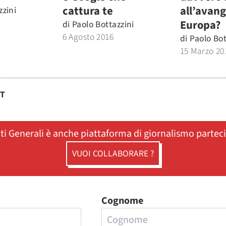
cattura te
all’avang
zzini
Europa?
di
Paolo Bottazzini
6 Agosto 2016
di
Paolo Bot
15 Marzo 20
ST
ati Generali è anche piattaforma di giornalismo partec
VUOI COLLABORARE ?
Cognome