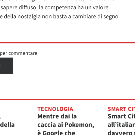
l sapere diffuso, la competenza ha un valore
le della nostalgia non basta a cambiare di segno
n per commentare
I
TECNOLOGIA
SMART CI
l
Mentre dai la
Smart Ci
della
caccia ai Pokemon,
all’italia
è Google che
davvero 