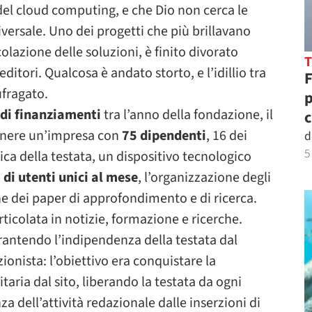
el cloud computing, e che Dio non cerca le
versale. Uno dei progetti che più brillavano
colazione delle soluzioni, è finito divorato
reditori. Qualcosa è andato storto, e l’idillio tra
F
fragato.
p
 di finanziamenti
tra l’anno della fondazione, il
c
enere un’impresa con
75 dipendenti
, 16 dei
d
5
ica della testata, un dispositivo tecnologico
 di utenti unici al mese
, l’organizzazione degli
ne dei paper di approfondimento e di ricerca.
rticolata in notizie, formazione e ricerche.
rantendo l’indipendenza della testata dal
onista: l’obiettivo era conquistare la
ria dal sito, liberando la testata da ogni
 dell’attività redazionale dalle inserzioni di