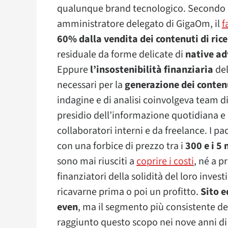
qualunque brand tecnologico. Secondo le
amministratore delegato di GigaOm, il
f
60% dalla vendita dei contenuti di ric
residuale da forme delicate di
native ad
Eppure
l’insostenibilità finanziaria
del
necessari per la
generazione dei contenu
indagine e di analisi coinvolgeva team di 
presidio dell’informazione quotidiana e 
collaboratori interni e da freelance. I
con una forbice di prezzo tra i
300 e i 5 
sono mai riusciti a
coprire i costi
, né a p
finanziatori della solidità del loro inve
ricavarne prima o poi un profitto.
Sito e
even
, ma il segmento più consistente de
raggiunto questo scopo nei nove anni di 