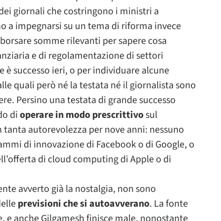
ei giornali che costringono i ministri a
no a impegnarsi su un tema di riforma invece
 sborsare somme rilevanti per sapere cosa
anziaria e di regolamentazione di settori
è successo ieri, o per individuare alcune
lle quali però né la testata né il giornalista sono
vere. Persino una testata di grande successo
do di
operare in modo prescrittivo
sul
n tanta autorevolezza per nove anni: nessuno
rammi di innovazione di Facebook o di Google, o
ell’offerta di cloud computing di Apple o di
nte avverto già la nostalgia, non sono
delle
previsioni che si autoavverano
. La fonte
e, e anche Gilgamesh finisce male, nonostante