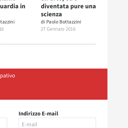
uardia in
diventata pure una
scienza
tazzini
di
Paolo Bottazzini
16
27 Gennaio 2016
ipativo
Indirizzo E-mail