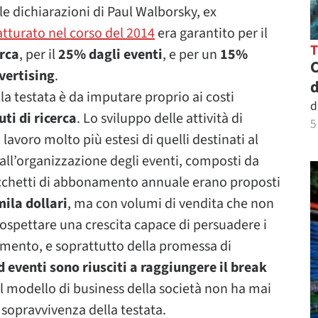
 dichiarazioni di Paul Walborsky, ex
atturato nel corso del 2014
era garantito per il
erca
, per il
25% dagli eventi
, e per un
15%
C
vertising
.
d
la testata è da imputare proprio ai costi
d
ti di ricerca
. Lo sviluppo delle attività di
5
lavoro molto più estesi di quelli destinati al
all’organizzazione degli eventi, composti da
 pacchetti di abbonamento annuale erano proposti
mila dollari
, ma con volumi di vendita che non
rospettare una crescita capace di persuadere i
stimento, e soprattutto della promessa di
d eventi sono riusciti a raggiungere il break
l modello di business della società non ha mai
sopravvivenza della testata.