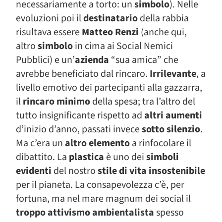
necessariamente a torto: un
simbolo
). Nelle
evoluzioni poi il
destinatario
della rabbia
risultava essere
Matteo Renzi
(anche qui,
altro
simbolo
in cima ai Social Nemici
Pubblici) e un’
azienda
“sua amica” che
avrebbe beneficiato dal rincaro.
Irrilevante
, a
livello emotivo dei partecipanti alla gazzarra,
il
rincaro minimo
della spesa; tra l’altro del
tutto insignificante rispetto ad
altri aumenti
d’inizio d’anno, passati invece
sotto silenzio
.
Ma c’era un
altro elemento
a rinfocolare il
dibattito. La
plastica
è uno dei
simboli
evidenti
del nostro
stile di vita insostenibile
per il pianeta. La consapevolezza c’è, per
fortuna, ma nel mare magnum dei social il
troppo attivismo ambientalista
spesso