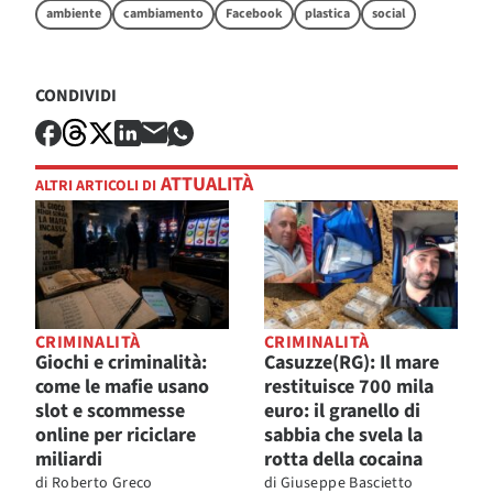
ambiente
cambiamento
Facebook
plastica
social
CONDIVIDI
ATTUALITÀ
ALTRI ARTICOLI DI
CRIMINALITÀ
CRIMINALITÀ
Giochi e criminalità:
Casuzze(RG): Il mare
come le mafie usano
restituisce 700 mila
slot e scommesse
euro: il granello di
online per riciclare
sabbia che svela la
miliardi
rotta della cocaina
di
Roberto Greco
di
Giuseppe Bascietto