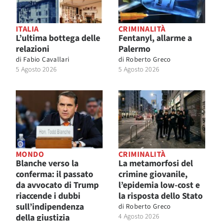
ITALIA
CRIMINALITÀ
L’ultima bottega delle
Fentanyl, allarme a
relazioni
Palermo
di
Fabio Cavallari
di
Roberto Greco
5 Agosto 2026
5 Agosto 2026
MONDO
CRIMINALITÀ
Blanche verso la
La metamorfosi del
conferma: il passato
crimine giovanile,
da avvocato di Trump
l’epidemia low-cost e
riaccende i dubbi
la risposta dello Stato
sull’indipendenza
di
Roberto Greco
della giustizia
4 Agosto 2026