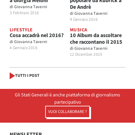
a Giorgia Meloni
popolare da Kubrick a
De Andrè
di
Giovanna Taverni
3 Febbraio 2016
di
Giovanna Taverni
9 Gennaio 2016
LIFESTYLE
MUSICA
Cosa accadrà nel 2016?
10 Album da ascoltare
che raccontano il 2015
di
Giovanna Taverni
4 Gennaio 2016
di
Giovanna Taverni
12 Dicembre 2015
TUTTI I POST
Gli Stati Generali è anche piattaforma di giornalismo
partecipativo
VUOI COLLABORARE ?
NEWSLETTER