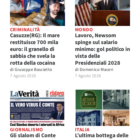
CRIMINALITÀ
MONDO
Casuzze(RG): Il mare
Lavoro, Newsom
restituisce 700 mila
spinge sul salario
euro: il granello di
minimo: gol politico in
sabbia che svela la
vista delle
rotta della cocaina
Presidenziali 2028
di
Giuseppe Bascietto
di
Domenico Maceri
7 Agosto 2026
7 Agosto 2026
GIORNALISMO
ITALIA
Gli slalom di Conte
L’ultima bottega delle