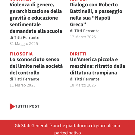
Violenza di genere,
Dialogo con Roberto
gerarchizzazione della
Battinelli, a passeggio
gravità e educazione
nella sua “Napoli
sentimentale
Greca”
demandata alla scuola
di
Titti Ferrante
17 Marzo 2025
di
Titti Ferrante
31 Maggio 2025
FILOSOFIA
DIRITTI
Lo sconosciuto senso
Un’America piccola e
del limite nella società
meschina: ritratto della
del controllo
dittatura trumpiana
di
Titti Ferrante
di
Titti Ferrante
11 Marzo 2025
10 Marzo 2025
TUTTI I POST
Gli Stati Generali è anche piattaforma di giornalismo
partecipativo