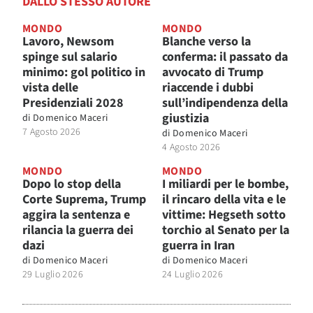
DALLO STESSO AUTORE
MONDO
MONDO
Lavoro, Newsom
Blanche verso la
spinge sul salario
conferma: il passato da
minimo: gol politico in
avvocato di Trump
vista delle
riaccende i dubbi
Presidenziali 2028
sull’indipendenza della
giustizia
di
Domenico Maceri
7 Agosto 2026
di
Domenico Maceri
4 Agosto 2026
MONDO
MONDO
Dopo lo stop della
I miliardi per le bombe,
Corte Suprema, Trump
il rincaro della vita e le
aggira la sentenza e
vittime: Hegseth sotto
rilancia la guerra dei
torchio al Senato per la
dazi
guerra in Iran
di
Domenico Maceri
di
Domenico Maceri
29 Luglio 2026
24 Luglio 2026