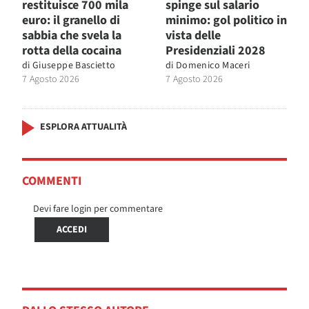
restituisce 700 mila
spinge sul salario
euro: il granello di
minimo: gol politico in
sabbia che svela la
vista delle
rotta della cocaina
Presidenziali 2028
di
Giuseppe Bascietto
di
Domenico Maceri
7 Agosto 2026
7 Agosto 2026
ESPLORA ATTUALITÀ
COMMENTI
Devi fare login per commentare
ACCEDI