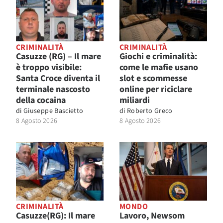
CRIMINALITÀ
CRIMINALITÀ
Casuzze (RG) – Il mare
Giochi e criminalità:
è troppo visibile:
come le mafie usano
Santa Croce diventa il
slot e scommesse
terminale nascosto
online per riciclare
della cocaina
miliardi
di
Giuseppe Bascietto
di
Roberto Greco
8 Agosto 2026
8 Agosto 2026
CRIMINALITÀ
MONDO
Casuzze(RG): Il mare
Lavoro, Newsom