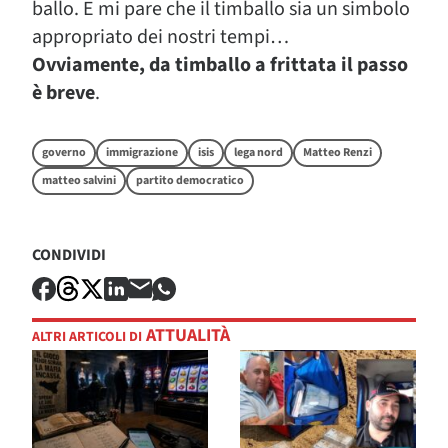
ballo. E mi pare che il timballo sia un simbolo
appropriato dei nostri tempi…
Ovviamente, da timballo a frittata il passo
è breve
.
governo
immigrazione
isis
lega nord
Matteo Renzi
matteo salvini
partito democratico
CONDIVIDI
ATTUALITÀ
ALTRI ARTICOLI DI