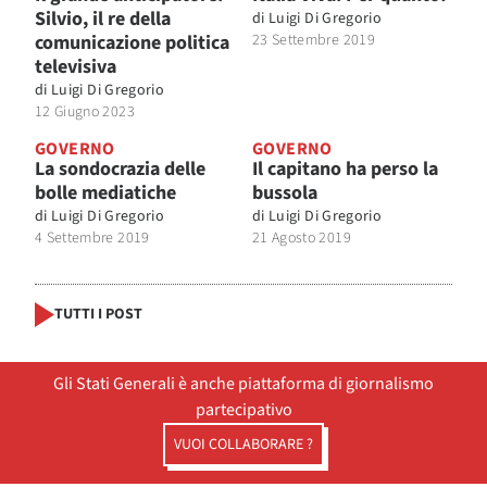
Silvio, il re della
di
Luigi Di Gregorio
comunicazione politica
23 Settembre 2019
televisiva
di
Luigi Di Gregorio
12 Giugno 2023
GOVERNO
GOVERNO
La sondocrazia delle
Il capitano ha perso la
bolle mediatiche
bussola
di
Luigi Di Gregorio
di
Luigi Di Gregorio
4 Settembre 2019
21 Agosto 2019
TUTTI I POST
Gli Stati Generali è anche piattaforma di giornalismo
partecipativo
VUOI COLLABORARE ?