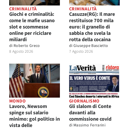
CRIMINALITÀ
CRIMINALITÀ
Giochi e criminalità:
Casuzze(RG): Il mare
come le mafie usano
restituisce 700 mila
slot e scommesse
euro: il granello di
online per riciclare
sabbia che svela la
miliardi
rotta della cocaina
di
Roberto Greco
di
Giuseppe Bascietto
8 Agosto 2026
7 Agosto 2026
MONDO
GIORNALISMO
Lavoro, Newsom
Gli slalom di Conte
spinge sul salario
davanti alla
minimo: gol politico in
commissione covid
vista delle
di
Massimo Ferrarini