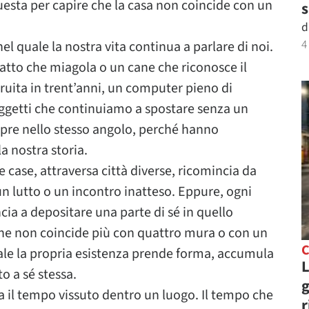
sta per capire che la casa non coincide con un
s
d
4
l quale la nostra vita continua a parlare di noi.
atto che miagola o un cane che riconosce il
truita in trent’anni, un computer pieno di
 oggetti che continuiamo a spostare senza un
re nello stesso angolo, perché hanno
a nostra storia.
e case, attraversa città diverse, ricomincia da
n lutto o un incontro inatteso. Eppure, ogni
cia a depositare una parte di sé in quello
 che non coincide più con quattro mura o con un
C
uale la propria esistenza prende forma, accumula
L
o a sé stessa.
g
a il tempo vissuto dentro un luogo. Il tempo che
r