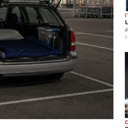
I
L
d
5
C