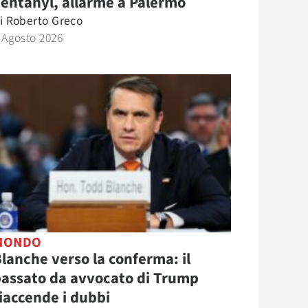
entanyl, allarme a Palermo
i
Roberto Greco
 Agosto 2026
MONDO
lanche verso la conferma: il
assato da avvocato di Trump
iaccende i dubbi