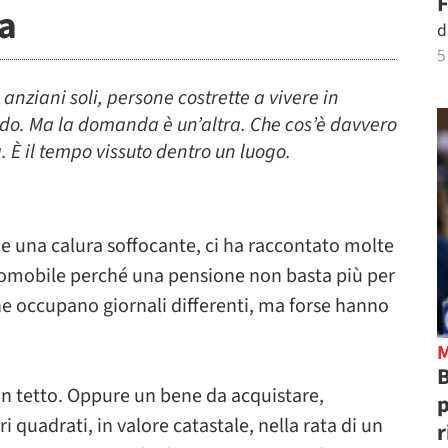
F
sa
d
5
nziani soli, persone costrette a vivere in
caldo. Ma la domanda è un’altra. Che cos’è davvero
 È il tempo vissuto dentro un luogo.
e una calura soffocante, ci ha raccontato molte
automobile perché una pensione non basta più per
che occupano giornali differenti, ma forse hanno
B
un tetto. Oppure un bene da acquistare,
p
 quadrati, in valore catastale, nella rata di un
r