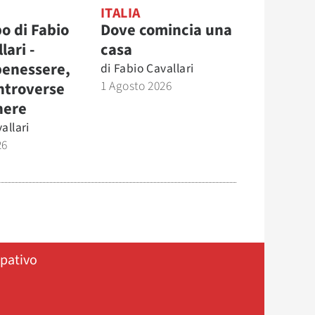
ITALIA
o di Fabio
Dove comincia una
lari -
casa
benessere,
di
Fabio Cavallari
1 Agosto 2026
ntroverse
nere
allari
26
ipativo