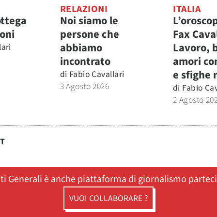
RELAZIONI
ITALIA
ottega
Noi siamo le
L’oroscop
ioni
persone che
Fax Caval
abbiamo
Lavoro, 
lari
incontrato
amori co
e sfighe 
di
Fabio Cavallari
3 Agosto 2026
di
Fabio Cav
2 Agosto 20
ST
ati Generali è anche piattaforma di giornalismo partec
VUOI COLLABORARE ?