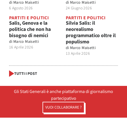
di
Marco Maisetti
di
Marco Maisetti
6 Agosto 2026
24 Giugno 2026
PARTITI E POLITICI
PARTITI E POLITICI
Salis, Genova e la
Silvia Salis: il
politica che non ha
neorealismo
bisogno di nemici
programmatico oltre il
populismo
di
Marco Maisetti
16 Aprile 2026
di
Marco Maisetti
13 Aprile 2026
TUTTI I POST
Gli Stati Generali è anche piattaforma di giornalismo
partecipativo
VUOI COLLABORARE ?