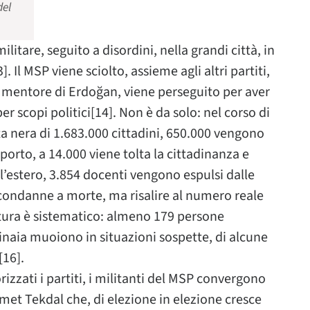
del
litare, seguito a disordini, nella grandi città, in
 Il MSP viene sciolto, assieme agli altri partiti,
 mentore di Erdoğan, viene perseguito per aver
 per scopi politici[14]. Non è da solo: nel corso di
ta nera di 1.683.000 cittadini, 650.000 vengono
saporto, a 14.000 viene tolta la cittadinanza e
l’estero, 3.854 docenti vengono espulsi dalle
0 condanne a morte, ma risalire al numero reale
ortura è sistematico: almeno 179 persone
inaia muoiono in situazioni sospette, di alcune
[16].
zati i partiti, i militanti del MSP convergono
met Tekdal che, di elezione in elezione cresce