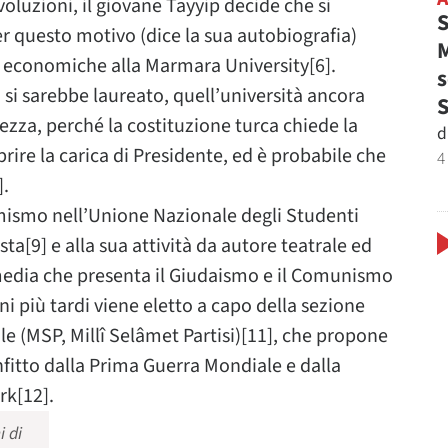
ivoluzioni, il giovane Tayyip decide che si
S
er questo motivo (dice la sua autobiografia)
M
ze economiche alla Marmara University[6].
s
si sarebbe laureato, quell’università ancora
zza, perché la costituzione turca chiede la
d
ire la carica di Presidente, ed è probabile che
4
].
remismo nell’Unione Nazionale degli Studenti
a[9] e alla sua attività da autore teatrale ed
edia che presenta il Giudaismo e il Comunismo
 più tardi viene eletto a capo della sezione
le (MSP, Millî Selâmet Partisi)[11], che propone
nfitto dalla Prima Guerra Mondiale e dalla
rk[12].
i di