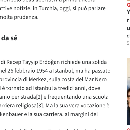
tive notizie, in Turchia, oggi, si può parlare
Y
 molta prudenza.
r
u
d
 da sé
5
o di Recep Tayyip Erdoğan richiede una solida
 nel 26 febbraio 1954 a Istanbul, ma ha passato
 provincia di Merkez, sulla costa del Mar Nero
 è tornato ad Istanbul a tredici anni, dove
amo per strada[2] e frequentando una scuola
iera religiosa[3]. Ma la sua vera vocazione è
kenbauer e la sua carriera, ai margini del