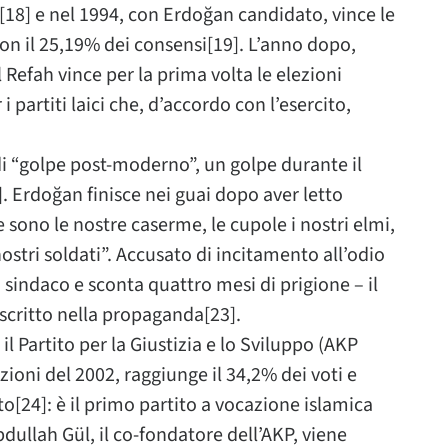
[18] e nel 1994, con Erdoğan candidato, vince le
on il 25,19% dei consensi[19]. L’anno dopo,
l Refah vince per la prima volta le elezioni
 partiti laici che, d’accordo con l’esercito,
 di “golpe post-moderno”, un golpe durante il
. Erdoğan finisce nei guai dopo aver letto
ono le nostre caserme, le cupole i nostri elmi,
 nostri soldati”. Accusato di incitamento all’odio
a sindaco e sconta quattro mesi di prigione – il
escritto nella propaganda[23].
l Partito per la Giustizia e lo Sviluppo (AKP
zioni del 2002, raggiunge il 34,2% dei voti e
o[24]: è il primo partito a vocazione islamica
dullah Gül, il co-fondatore dell’AKP, viene