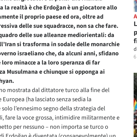
 la realtà è che Erdoğan è un giocatore allo
ente il proprio paese ed ora, oltre ad
L
ressiva delle sue squadracce, non sa che fare.
p
quadro delle sue alleanze mediorientali: da
f
ll’Iran si trasforma in sodale delle monarchie
d
overno israeliano che, da alcuni anni, sfidano
6
e loro minacce a la loro speranza di far
anza Musulmana e chiunque si opponga ai
hyan.
o mostrata dal dittatore turco alla fine del
e Europea (ha lasciato senza sedia la
 solo l’ennesimo segno della strategia del
i, fare la voce grossa, intimidire militarmente e
etto per nessuno – non importa se turco o
a di Erdoğan è diventata (consapevolmente) un