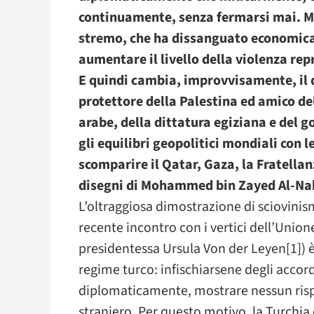
continuamente, senza fermarsi mai. Ma
stremo, che ha dissanguato economicam
aumentare il livello della violenza rep
E quindi cambia, improvvisamente, il 
protettore della Palestina ed amico de
arabe, della dittatura egiziana e del g
gli equilibri geopolitici mondiali con l
scomparire il Qatar, Gaza, la Fratell
disegni di Mohammed bin Zayed Al-Na
L’oltraggiosa dimostrazione di sciovinism
recente incontro con i vertici dell’Union
presidentessa Ursula Von der Leyen[1]) è
regime turco: infischiarsene degli accord
diplomaticamente, mostrare nessun risp
straniero. Per questo motivo, la Turchi