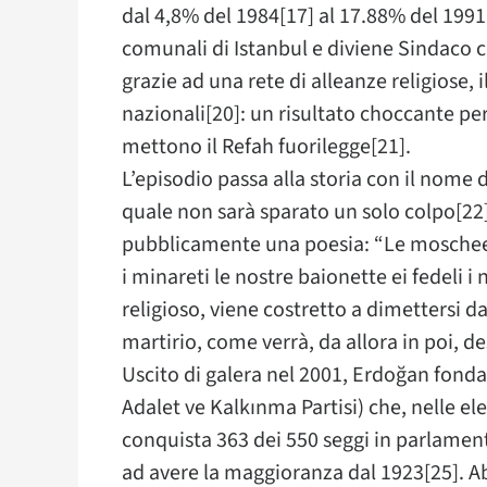
dal 4,8% del 1984[17] al 17.88% del 1991
comunali di Istanbul e diviene Sindaco c
grazie ad una rete di alleanze religiose, i
nazionali[20]: un risultato choccante per i
mettono il Refah fuorilegge[21].
L’episodio passa alla storia con il nome
quale non sarà sparato un solo colpo[22]
pubblicamente una poesia: “Le moschee s
i minareti le nostre baionette ei fedeli i
religioso, viene costretto a dimettersi d
martirio, come verrà, da allora in poi, d
Uscito di galera nel 2001, Erdoğan fonda i
Adalet ve Kalkınma Partisi) che, nelle ele
conquista 363 dei 550 seggi in parlament
ad avere la maggioranza dal 1923[25]. Ab