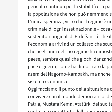
pericolo continuo per la stabilità e la p
la popolazione che non può nemmeno spe
L’unica speranza, visto che il regime è 
criminale di ogni asset nazionale – cosa
sostenitori originali di Erdoğan – è che i
l’economia arrivi ad un collasso che scuot
che negli anni del suo regime ha dimost
paese, sembra quasi che giochi danzando 
pace e guerra, come ha dimostrato la par
azera del Nagorno-Karabakh, ma anche q
sistema economico.
Oggi facciamo il punto della situazione d
convivere con il mondo democratico, de
Patria, Mustafa Kemal Atatürk, del suo t
curdo, ma soprattutto della repressione