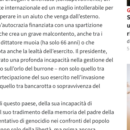
ace internazionale ed un maglio intollerabile per
rare in un aiuto che venga dall’esterno.
S
u
un’autocrazia finanziata con una spartizione
r
 che crea un grave malcontento, anche tra i
d
l dittatore muoia (ha solo 66 anni) o che
5
a anche la lealtà dell’esercito. Il presidente,
rato una profonda incapacità nella gestione del
sull’orlo del burrone – non solo quello tra
tecipazione del suo esercito nell’invasione
uello tra bancarotta o sopravvivenza del
i questo paese, della sua incapacità di
l suo tradimento della memoria del padre della
entativo di genocidio nei confronti del popolo
 non solo della libertà, ma prima ancora