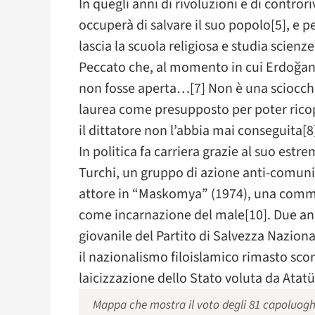
In quegli anni di rivoluzioni e di contror
occuperà di salvare il suo popolo[5], e p
lascia la scuola religiosa e studia scien
Peccato che, al momento in cui Erdoğan 
non fosse aperta…[7] Non è una sciocche
laurea come presupposto per poter ricopr
il dittatore non l’abbia mai conseguita[8
In politica fa carriera grazie al suo est
Turchi, un gruppo di azione anti-comunist
attore in “Maskomya” (1974), una comm
come incarnazione del male[10]. Due anni
giovanile del Partito di Salvezza Naziona
il nazionalismo filoislamico rimasto sco
laicizzazione dello Stato voluta da Atatü
Mappa che mostra il voto degli 81 capoluogh