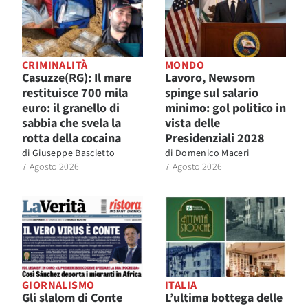
CRIMINALITÀ
MONDO
Casuzze(RG): Il mare
Lavoro, Newsom
restituisce 700 mila
spinge sul salario
euro: il granello di
minimo: gol politico in
sabbia che svela la
vista delle
rotta della cocaina
Presidenziali 2028
di
Giuseppe Bascietto
di
Domenico Maceri
7 Agosto 2026
7 Agosto 2026
GIORNALISMO
ITALIA
Gli slalom di Conte
L’ultima bottega delle