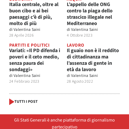
Italia centrale, oltre al
L’appello delle ONG
buon cibo e ai bei
contro la piaga dello
paesaggi c’è di più,
strascico illegale nel
molto di più
Mediterraneo
di
Valentina Saini
di
Valentina Saini
28 Aprile 2026
4 Ottobre 2023
PARTITI E POLITICI
LAVORO
Variati: «Il PD difenda i
Il guaio non è il reddito
poveri e il ceto medio,
di cittadinanza ma
senza paura dei
l’assenza di gente in
sondaggi»
età da lavoro
di
Valentina Saini
di
Valentina Saini
24 Febbraio 2023
28 Agosto 2022
TUTTI I POST
Gli Stati Generali è anche piattaforma di giornalismo
partecipativo