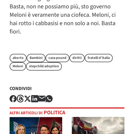
Basta, non ne possiamo più, sto governo
Meloni è veramente una ciofeca. Meloni, ci
hai rotto i cabbasisi e non solo a noi. Basta
fiori.
aborto
Bambini
casa pound
diritti
fratelli d'italia
Meloni
stepchild adoption
CONDIVIDI
POLITICA
ALTRI ARTICOLI DI