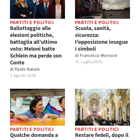
PARTITI E POLITICI
PARTITI E POLITICI
Ballottaggio alle
Scuola, sanità,
elezioni politiche,
sicurezza:
battaglia all’ultimo
l’opposizione insegue
voto: Meloni batte
i simboli
Schlein ma perde con
di
Francesco Moriconi
Conte
31 Luglio 2026
di
Paolo Natale
3 Agosto 2026
PARTITI E POLITICI
PARTITI E POLITICI
Qualche domanda a
Restare fedeli, dopo il