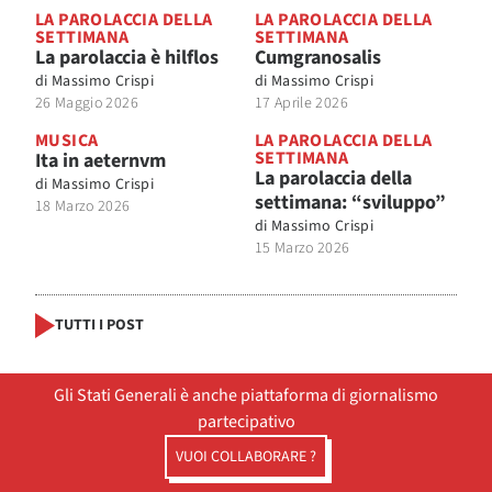
LA PAROLACCIA DELLA
LA PAROLACCIA DELLA
SETTIMANA
SETTIMANA
La parolaccia è hilflos
Cumgranosalis
di
Massimo Crispi
di
Massimo Crispi
26 Maggio 2026
17 Aprile 2026
MUSICA
LA PAROLACCIA DELLA
SETTIMANA
Ita in aeternvm
La parolaccia della
di
Massimo Crispi
settimana: “sviluppo”
18 Marzo 2026
di
Massimo Crispi
15 Marzo 2026
TUTTI I POST
Gli Stati Generali è anche piattaforma di giornalismo
partecipativo
VUOI COLLABORARE ?