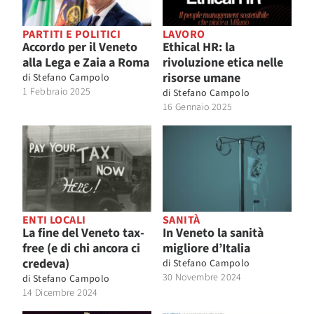
PARTITI E POLITICI
LAVORO
Accordo per il Veneto
Ethical HR: la
alla Lega e Zaia a Roma
rivoluzione etica nelle
risorse umane
di
Stefano Campolo
1 Febbraio 2025
di
Stefano Campolo
16 Gennaio 2025
ENTI LOCALI
SANITÀ
La fine del Veneto tax-
In Veneto la sanità
free (e di chi ancora ci
migliore d’Italia
credeva)
di
Stefano Campolo
30 Novembre 2024
di
Stefano Campolo
14 Dicembre 2024