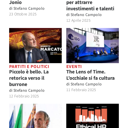
Jonio
per attrarre
investimenti e talenti
di
Stefano Campolo
23 Ottobre 2025
di
Stefano Campolo
12 Aprile 2025
PARTITI E POLITICI
EVENTI
Piccolo è bello. La
The Lens of Time.
retorica verso il
L’occhiale si fa cultura
burrone
di
Stefano Campolo
11 Febbraio 2025
di
Stefano Campolo
12 Febbraio 2025