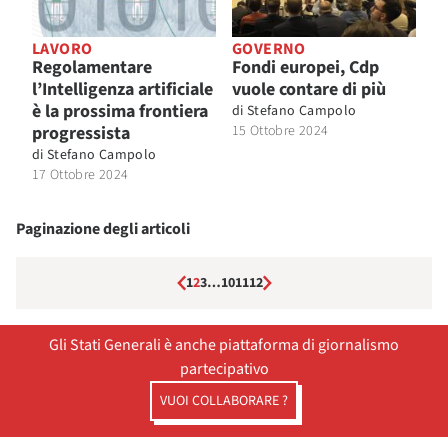
LAVORO
GOVERNO
Regolamentare
Fondi europei, Cdp
l’Intelligenza artificiale
vuole contare di più
è la prossima frontiera
di
Stefano Campolo
progressista
15 Ottobre 2024
di
Stefano Campolo
17 Ottobre 2024
Paginazione degli articoli
1
2
3
…
10
11
12
Gli Stati Generali è anche piattaforma di giornalismo
partecipativo
VUOI COLLABORARE ?