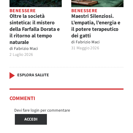
BENESSERE
BENESSERE
Oltre la società
Maestri Silenziosi.
sintetica: il mistero
L’empatia, l’energia e
della Farfalla Dorata e
il potere terapeutico
il ritorno al tempo
dei gatti
naturale
di
Fabrizio Maci
31 Maggio 2026
di
Fabrizio Maci
2 Luglio 2026
ESPLORA SALUTE
COMMENTI
Devi fare login per commentare
ACCEDI