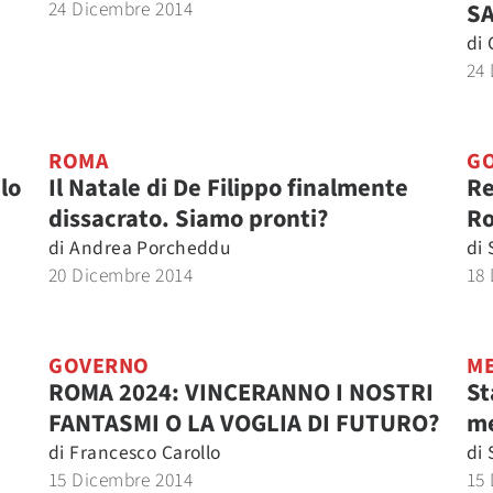
24 Dicembre 2014
S
di
24
ROMA
G
 lo
Il Natale di De Filippo finalmente
Re
dissacrato. Siamo pronti?
R
di
Andrea Porcheddu
di
20 Dicembre 2014
18
GOVERNO
ME
ROMA 2024: VINCERANNO I NOSTRI
St
FANTASMI O LA VOGLIA DI FUTURO?
m
di
Francesco Carollo
di
15 Dicembre 2014
15