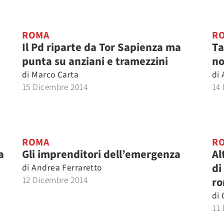
ROMA
R
Il Pd riparte da Tor Sapienza ma
Ta
punta su anziani e tramezzini
no
di
Marco Carta
di
15 Dicembre 2014
14
ROMA
R
a
Gli imprenditori dell’emergenza
Al
di
di
Andrea Ferraretto
12 Dicembre 2014
r
di
11