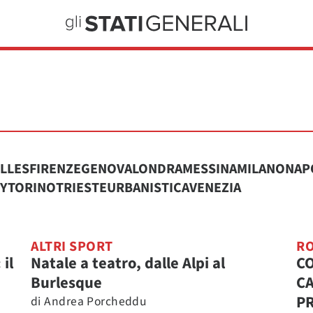
LLES
FIRENZE
GENOVA
LONDRA
MESSINA
MILANO
NAP
TY
TORINO
TRIESTE
URBANISTICA
VENEZIA
ALTRI SPORT
R
il
Natale a teatro, dalle Alpi al
CO
Burlesque
CA
P
di
Andrea Porcheddu