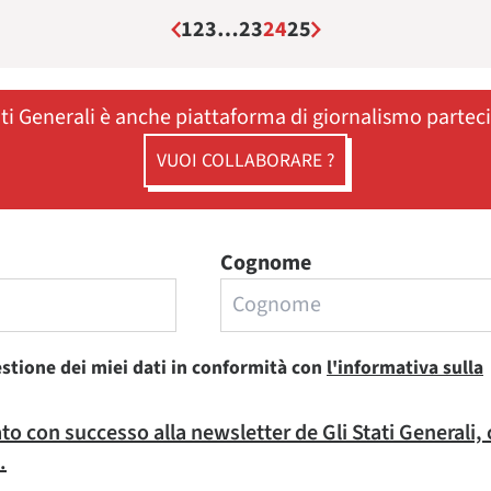
1
2
3
…
23
24
25
ati Generali è anche piattaforma di giornalismo partec
VUOI COLLABORARE ?
Cognome
estione dei miei dati in conformità con
l'informativa sulla
rato con successo alla newsletter de Gli Stati Generali,
.