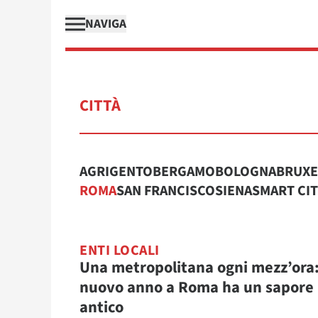
NAVIGA
CITTÀ
AGRIGENTO
BERGAMO
BOLOGNA
BRUXE
ROMA
SAN FRANCISCO
SIENA
SMART CI
ENTI LOCALI
Una metropolitana ogni mezz’ora: 
nuovo anno a Roma ha un sapore
antico